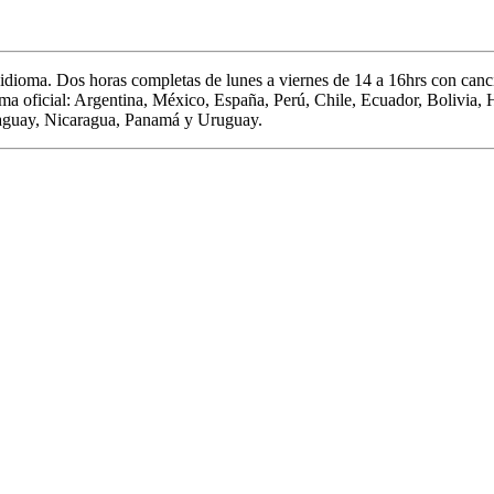
 idioma.
Dos horas completas de
lunes a viernes de 14 a 16hrs c
on canci
oma oficial: Argentina, México, España, Perú, Chile, Ecuador, Bolivia,
aguay, Nicaragua, Panamá y Uruguay.