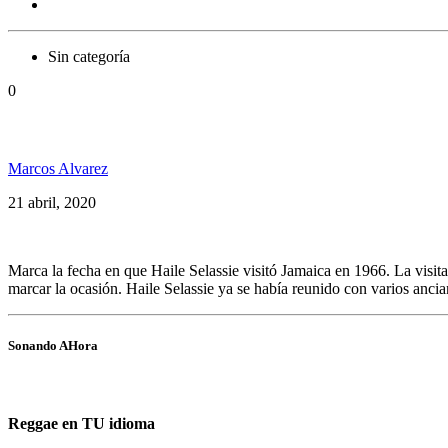
Sin categoría
0
Hoy 21 de abril se conmemora el Día del Grounation, e
Marcos Alvarez
21 abril, 2020
Marca la fecha en que Haile Selassie visitó Jamaica en 1966. La visit
marcar la ocasión. Haile Selassie ya se había reunido con varios anci
Sonando AHora
Reggae en TU idioma