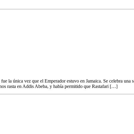
l día que Haile Selassie visitó Jamaica en 1966
a fue la única vez que el Emperador estuvo en Jamaica. Se celebra una 
anos rasta en Addis Abeba, y había permitido que Rastafari […]