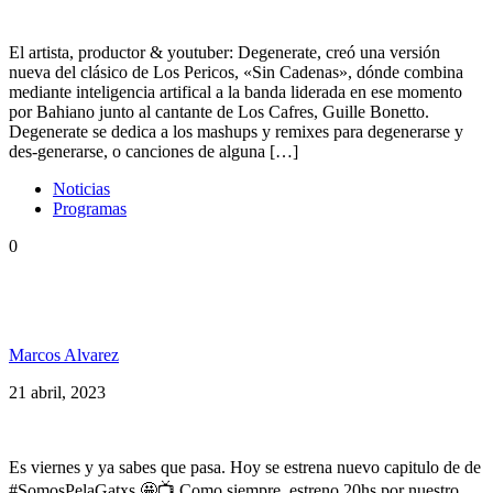
El artista, productor & youtuber: Degenerate, creó una versión
nueva del clásico de Los Pericos, «Sin Cadenas», dónde combina
mediante inteligencia artifical a la banda liderada en ese momento
por Bahiano junto al cantante de Los Cafres, Guille Bonetto.
Degenerate se dedica a los mashups y remixes para degenerarse y
des-generarse, o canciones de alguna […]
Noticias
Programas
0
Cedric Myton, Ser, Jesse Royal, Kumar, Alan Legui,
Alborosie y+ Somos PelaGatxs 184
Marcos Alvarez
21 abril, 2023
Es viernes y ya sabes que pasa. Hoy se estrena nuevo capitulo de de
#SomosPelaGatxs 🤩📺 Como siempre, estreno 20hs por nuestro