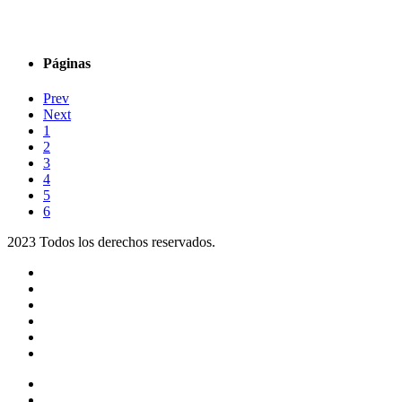
Páginas
Prev
Next
1
2
3
4
5
6
2023 Todos los derechos reservados.
Noticias
Eventos
Programas
Equipo
Tienda
Merchandising