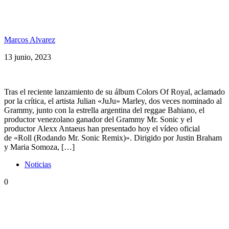
Bahiano y Julian Marley juntos en un remix de Mr.
Sonic
Marcos Alvarez
13 junio, 2023
Tras el reciente lanzamiento de su álbum Colors Of Royal, aclamado
por la crítica, el artista Julian «JuJu» Marley, dos veces nominado al
Grammy, junto con la estrella argentina del reggae Bahiano, el
productor venezolano ganador del Grammy Mr. Sonic y el
productor Alexx Antaeus han presentado hoy el vídeo oficial
de «Roll (Rodando Mr. Sonic Remix)». Dirigido por Justin Braham
y Maria Somoza, […]
Noticias
0
Sorteamos el último disco en vinilo de Bahiano:
Mucha Experiencia