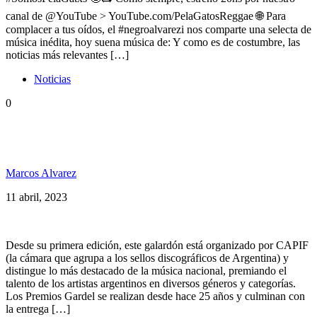
canal de @YouTube > YouTube.com/PelaGatosReggae 🌐 Para
complacer a tus oídos, el #negroalvarezi nos comparte una selecta de
música inédita, hoy suena música de: Y como es de costumbre, las
noticias más relevantes […]
Noticias
0
Las nominaciones para Mejor Álbum de Reggae /
Ska Premios Gardel 2023
Marcos Alvarez
11 abril, 2023
Desde su primera edición, este galardón está organizado por CAPIF
(la cámara que agrupa a los sellos discográficos de Argentina) y
distingue lo más destacado de la música nacional, premiando el
talento de los artistas argentinos en diversos géneros y categorías.
Los Premios Gardel se realizan desde hace 25 años y culminan con
la entrega […]