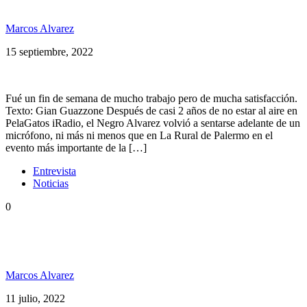
PelaGatxs gritó presente en La Feria de la Música
Marcos Alvarez
15 septiembre, 2022
Fué un fin de semana de mucho trabajo pero de mucha satisfacción.
Texto: Gian Guazzone Después de casi 2 años de no estar al aire en
PelaGatos iRadio, el Negro Alvarez volvió a sentarse adelante de un
micrófono, ni más ni menos que en La Rural de Palermo en el
evento más importante de la […]
Entrevista
Noticias
0
Bahiano: “El reggae mantiene su estatus a nivel
mundial, en Argentina no está en su momento”
Marcos Alvarez
11 julio, 2022