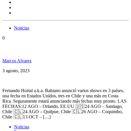
Noticias
0
Bahiano recargado, EEUU, Chile y Costa Rica
Marcos Alvarez
3 agosto, 2023
Fernando Hortal a.k.a. Bahiano anunció varios shows en 3 países,
una fecha en Estados Unidos, tres en Chile y una más en Costa
Rica. Seguramente estará anunciando más fechas muy pronto. LAS
FECHAS:12 AGO – Orlando, EE.UU 🇺🇸24 AGO – Santiago,
Chile 🇨🇱24 AGO – Quilpue, Chile 🇨🇱26 AGO – Coquimbo,
Chile 🇨🇱13 OCT – […]
Noticias