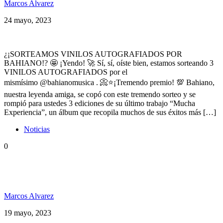
Marcos Alvarez
24 mayo, 2023
¿¡SORTEAMOS VINILOS AUTOGRAFIADOS POR
BAHIANO!? 🤩 ¡Yendo! 🚀 Sí, sí, oíste bien, estamos sorteando 3
VINILOS AUTOGRAFIADOS por el
mismísimo @bahianomusica . 📀⭐¡Tremendo premio! 💯 Bahiano,
nuestra leyenda amiga, se copó con este tremendo sorteo y se
rompió para ustedes 3 ediciones de su último trabajo “Mucha
Experiencia”, un álbum que recopila muchos de sus éxitos más […]
Noticias
0
Gustavo Cerati junto a Los Pericos, Bahiano y
Guille Bonetto en un AI cover
Marcos Alvarez
19 mayo, 2023