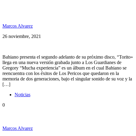
Bahiano presenta: Torito, adelanto de su próximo
disco «Mucha Experiencia»
Marcos Alvarez
26 noviembre, 2021
Bahiano presenta el segundo adelanto de su próximo disco, “Torito»
llega en una nueva versión grabada junto a Los Guardianes de
Gregory “Mucha experiencia” es un álbum en el cual Bahiano se
reencuentra con los éxitos de Los Pericos que quedaron en la
memoria de dos generaciones, bajo el singular sonido de su voz y la
[…]
Noticias
0
#Combinaciones: Bahiano ft. Connie Isla
Marcos Alvarez