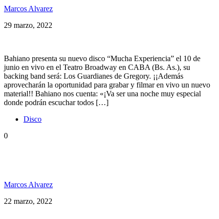
Marcos Alvarez
29 marzo, 2022
Bahiano presenta su nuevo disco “Mucha Experiencia” el 10 de
junio en vivo en el Teatro Broadway en CABA (Bs. As.), su
backing band será: Los Guardianes de Gregory. ¡¡Además
aprovecharán la oportunidad para grabar y filmar en vivo un nuevo
material!! Bahiano nos cuenta: «¡Va ser una noche muy especial
donde podrán escuchar todos […]
Disco
0
Discos Icónicos: “El Ritual de la Banana”, Los
Pericos
Marcos Alvarez
22 marzo, 2022