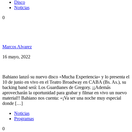
Disco
Noticias
0
Bahiano lanzó su nuevo disco: «Mucha
Experiencia»
Marcos Alvarez
16 mayo, 2022
Bahiano lanzó su nuevo disco «Mucha Experiencia» y lo presenta el
10 de junio en vivo en el Teatro Broadway en CABA (Bs. As.), su
backing band será: Los Guardianes de Gregory. ¡¡Además
aprovecharán la oportunidad para grabar y filmar en vivo un nuevo
material!! Bahiano nos cuenta: «¡Va ser una noche muy especial
donde […]
Noticias
Programas
0