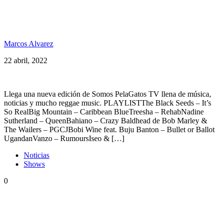
Somos PelaGatos con The Black Seeds, Bahiano,
Buju Banton, Steel Pulse y +
Marcos Alvarez
22 abril, 2022
Llega una nueva edición de Somos PelaGatos TV llena de música,
noticias y mucho reggae music. PLAYLISTThe Black Seeds – It’s
So RealBig Mountain – Caribbean BlueTreesha – RehabNadine
Sutherland – QueenBahiano – Crazy Baldhead de Bob Marley &
The Wailers – PGCJBobi Wine feat. Buju Banton – Bullet or Ballot
UgandanVanzo – RumoursIseo & […]
Noticias
Shows
0
Bahiano presenta en vivo su nuevo disco: «Mucha
Experiencia»