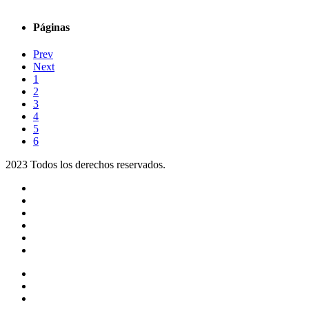
Páginas
Prev
Next
1
2
3
4
5
6
2023 Todos los derechos reservados.
Noticias
Eventos
Programas
Equipo
Tienda
Merchandising