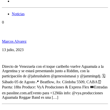
Noticias
0
Desde Venezuela llega Aguamala a Buenos Aires
Marcos Alvarez
13 julio, 2023
Directo de Venezuela con el toque caribeño vuelve Aguamala a la
Argentina y se estará presentando junto a Riddim, con la
participación de @jahrushalem @genessismasai y @jammingdj. 🗓️
Sábado 05 de Agosto📍 Beatflow, Av. Córdoba 5509, CABA⏰
Puerta: 18hs Produce: VyA Produciones & Express Flex 🎟️Entradas
en passline.com.arEvento para +12Más info: @vya.producciones
Aguamala Reggae Band es una […]