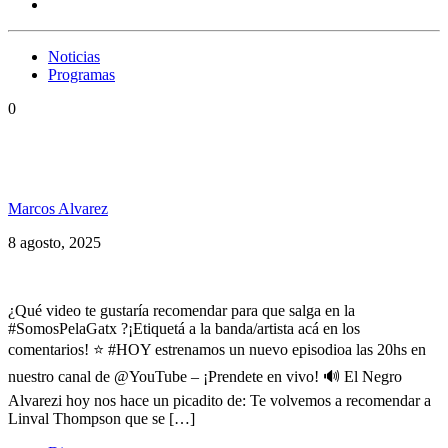
Noticias
Programas
0
Hoy Lila, Alika, Hugo Lobo, Naomi Cowan, Mesias
y mucho reggae en SP 269
Marcos Alvarez
8 agosto, 2025
¿Qué video te gustaría recomendar para que salga en la
#SomosPelaGatx ?¡Etiquetá a la banda/artista acá en los
comentarios! ⭐ #HOY estrenamos un nuevo episodioa las 20hs en
nuestro canal de @YouTube – ¡Prendete en vivo! 🔊 El Negro
Alvarezi hoy nos hace un picadito de: Te volvemos a recomendar a
Linval Thompson que se […]