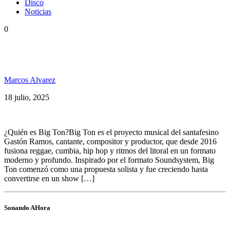
Disco
Noticias
0
Big Ton presenta su primer disco en vivo «Living
Bañado Live»
Marcos Alvarez
18 julio, 2025
¿Quién es Big Ton?Big Ton es el proyecto musical del santafesino
Gastón Ramos, cantante, compositor y productor, que desde 2016
fusiona reggae, cumbia, hip hop y ritmos del litoral en un formato
moderno y profundo. Inspirado por el formato Soundsystem, Big
Ton comenzó como una propuesta solista y fue creciendo hasta
convertirse en un show […]
Sonando AHora