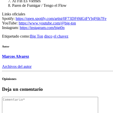
Al Fin Es Viernes
Paren de Fumigar / Tengo el Flow
Links oficiales
Spotify:
https://open.spotify.com/artist/0F73DFt9ilGtFVhjF6h7Fe
YouTube:
https://www.youtube.com/@big-ton
Instagram:
https://instagram.com/bigt0n
Etiquetado como:
Big Ton
disco
el chavez
Autor
Marcos Alvarez
Archivos del autor
Opiniones
Deja un comentario