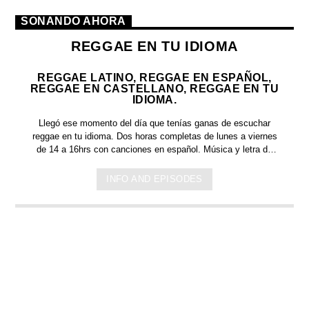
SONANDO AHORA
REGGAE EN TU IDIOMA
REGGAE LATINO, REGGAE EN ESPAÑOL,
REGGAE EN CASTELLANO, REGGAE EN TU
IDIOMA.
Llegó ese momento del día que tenías ganas de escuchar
reggae en tu idioma.
Dos horas completas de
lunes a viernes
de 14 a 16hrs c
on canciones en español. Música y letra de
bandas y artistas nacionales, y latinoamericanos en tu idioma.
Países que tienen el español como idioma oficial: Argentina,
INFO AND EPISODES
México, España, Perú, Chile, Ecuador, Bolivia, Honduras, El
Salvador, Costa Rica, Puerto Rico, Guinea Ecuatorial,
Colombia, Venezuela, Guatemala, Cuba, República
Dominicana, Paraguay, Nicaragua, Panamá y Uruguay.