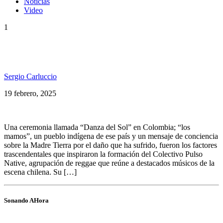
Noticias
Video
1
Colectivo Pulso Native & Vibranko presentan:
«Capital Inhumano»
Sergio Carluccio
19 febrero, 2025
Una ceremonia llamada “Danza del Sol” en Colombia; “los
mamos”, un pueblo indígena de ese país y un mensaje de conciencia
sobre la Madre Tierra por el daño que ha sufrido, fueron los factores
trascendentales que inspiraron la formación del Colectivo Pulso
Native, agrupación de reggae que reúne a destacados músicos de la
escena chilena. Su […]
Sonando AHora