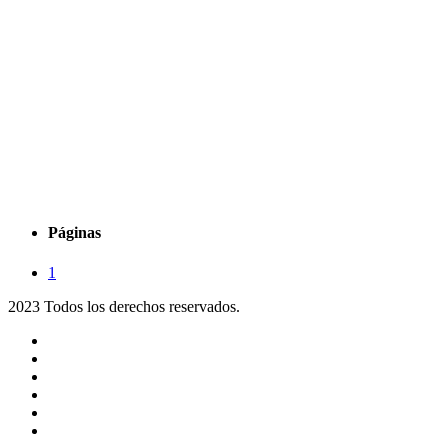
Páginas
1
2023 Todos los derechos reservados.
Noticias
Eventos
Programas
Equipo
Tienda
Merchandising