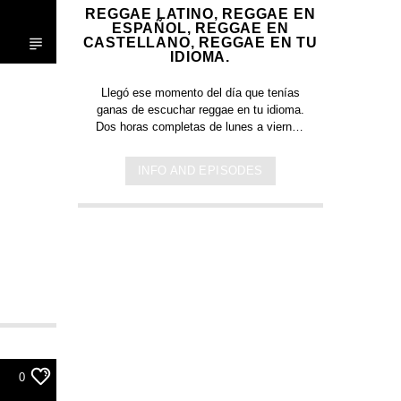
REGGAE LATINO, REGGAE EN
ESPAÑOL, REGGAE EN
CASTELLANO, REGGAE EN TU
IDIOMA.
Llegó ese momento del día que tenías
ganas de escuchar
reggae en tu idioma.
Dos horas completas de
lunes a viernes
de 14 a 16hrs c
on canciones en
español. Música y letra de bandas y
INFO AND EPISODES
artistas nacionales, y latinoamericanos
en tu idioma. Países que tienen el
español como idioma oficial: Argentina,
México, España, Perú, Chile, Ecuador,
Bolivia, Honduras, El Salvador, Costa
Rica, Puerto Rico, Guinea Ecuatorial,
Colombia, Venezuela, Guatemala,
Cuba, República Dominicana, Paraguay,
Nicaragua, Panamá y Uruguay.
0