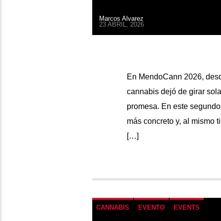
Marcos Alvarez
23 ABRIL, 2026
En MendoCann 2026, desde
cannabis dejó de girar sola
promesa. En este segundo 
más concreto y, al mismo t
[…]
CANNABIS
EVENTO
EVENTS