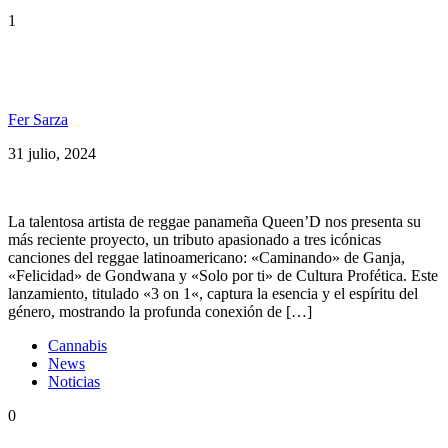
1
Queen’D, desde Panamá, homenajea al reggae
latino
Fer Sarza
31 julio, 2024
La talentosa artista de reggae panameña Queen’D nos presenta su
más reciente proyecto, un tributo apasionado a tres icónicas
canciones del reggae latinoamericano: «Caminando» de Ganja,
«Felicidad» de Gondwana y «Solo por ti» de Cultura Profética. Este
lanzamiento, titulado «3 on 1«, captura la esencia y el espíritu del
género, mostrando la profunda conexión de […]
Cannabis
News
Noticias
0