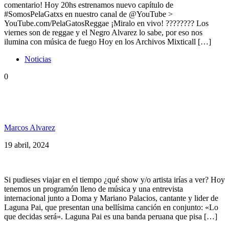
comentario! Hoy 20hs estrenamos nuevo capítulo de
#SomosPelaGatxs en nuestro canal de @YouTube >
YouTube.com/PelaGatosReggae ¡Miralo en vivo! ???????? Los
viernes son de reggae y el Negro Alvarez lo sabe, por eso nos
ilumina con música de fuego Hoy en los Archivos Mixticall […]
Noticias
0
Entrevista a Doma ft Laguna Pai, Cultura Profetica,
Alika y mucho reggae en SPG 224
Marcos Alvarez
19 abril, 2024
Si pudieses viajar en el tiempo ¿qué show y/o artista irías a ver? Hoy
tenemos un programón lleno de música y una entrevista
internacional junto a Doma y Mariano Palacios, cantante y lider de
Laguna Pai, que presentan una bellísima canción en conjunto: «Lo
que decidas será». Laguna Pai es una banda peruana que pisa […]