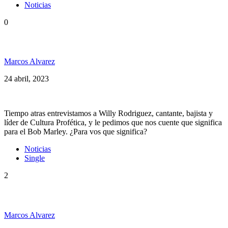
Noticias
0
Willy Rodriguez «Bob Marley es una luz»
Marcos Alvarez
24 abril, 2023
Tiempo atras entrevistamos a Willy Rodriguez, cantante, bajista y
líder de Cultura Profética, y le pedimos que nos cuente que significa
para el Bob Marley. ¿Para vos que significa?
Noticias
Single
2
Cultura Profética presenta su sencillo “Solo un eco”
Marcos Alvarez