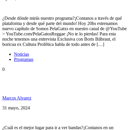
¿Desde dónde mirás nuestro programa?¡Contanos a través de qué
plataforma y desde qué parte del mundo! Hoy 20hs estrenamos
nuevo capítulo de Somos PelaGatxs en nuestro canal de @YouTube
> YouTube.com/PelaGatosReggae ¡No te lo pierdas! Para esta
noche tenemos una entrevista Exclusiva con Boris Bilbraut, el
boricua ex Cultura Profética habla de todo antes de […]
Noticias
Programas
0
Eddie Murphy, Alborosie, El Natty Combo, The
Congos y más Somos PelaGatos 228
Marcos Alvarez
31 mayo, 2024
¿Cuál es el mejor lugar para ir a ver bandas?¡Contanos en un