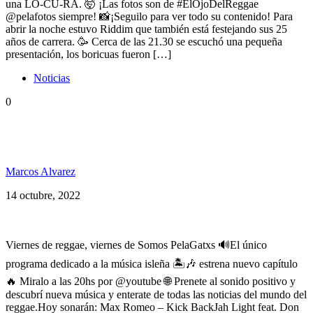
una LO-CU-RA. 🤯 ¡Las fotos son de #ElOjoDelReggae
@pelafotos siempre! 📸¡Seguilo para ver todo su contenido! Para
abrir la noche estuvo Riddim que también está festejando sus 25
años de carrera. 🥳 Cerca de las 21.30 se escuchó una pequeña
presentación, los boricuas fueron […]
Noticias
0
Somos PelaGatxs 165 Max Romeo, Don Carlos,
Einstein, Taffari Nadal, Ojal De Ajaw y +
Marcos Alvarez
14 octubre, 2022
Viernes de reggae, viernes de Somos PelaGatxs 🔊El único
programa dedicado a la música isleña 🏝️🎶 estrena nuevo capítulo
🔥 Miralo a las 20hs por @youtube 🌐 Prenete al sonido positivo y
descubrí nueva música y enterate de todas las noticias del mundo del
reggae.Hoy sonarán: Max Romeo – Kick BackJah Light feat. Don