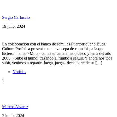
Cultura Profetica presenta su cepa de Cannabis:
«Mota»
Sergio Carluccio
19 julio, 2024
En colaboracion con el banco de semillas Puertorriqueño Buds,
Cultura Profetica presenta su nueva cepa de cannabis, a la que
hicieron llamar «Mota» como su tan afamado disco y tema del año
2005. «Sube el humo, trazando el rumbo a seguir. Y ahora nos toca
subir, venimos a repartir. Juega, juega» decia parte de su […]
Noticias
1
Boris Bilbraut «Está todo bien con Willy, tenemos la
misma manager» y más SP 229
Marcos Alvarez
7 junio, 2024