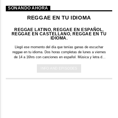
SONANDO AHORA
REGGAE EN TU IDIOMA
REGGAE LATINO, REGGAE EN ESPAÑOL,
REGGAE EN CASTELLANO, REGGAE EN TU
IDIOMA.
Llegó ese momento del día que tenías ganas de escuchar
reggae en tu idioma.
Dos horas completas de
lunes a viernes
de 14 a 16hrs c
on canciones en español. Música y letra de
bandas y artistas nacionales, y latinoamericanos en tu idioma.
Países que tienen el español como idioma oficial: Argentina,
INFO AND EPISODES
México, España, Perú, Chile, Ecuador, Bolivia, Honduras, El
Salvador, Costa Rica, Puerto Rico, Guinea Ecuatorial,
Colombia, Venezuela, Guatemala, Cuba, República
Dominicana, Paraguay, Nicaragua, Panamá y Uruguay.