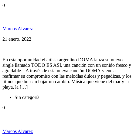
0
Doma presenta: «Todo es así»
Marcos Alvarez
21 enero, 2022
En esta oportunidad el artista argentino DOMA lanza su nuevo
single llamado TODO ES ASI, una canción con un sonido fresco y
agradable. A través de esta nueva canción DOMA viene a
reafirmar su compromiso con las melodías dulces y pegadizas, y los
ritmos que buscan bajar un cambio. Música que viene del mar y la
playa, la […]
Sin categoría
0
DOMA presenta: Ahora sos vos
Marcos Alvarez