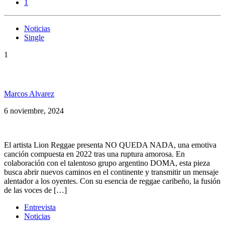
1
Noticias
Single
1
Lion Reggae y Doma presentan: «No queda nada»
Marcos Alvarez
6 noviembre, 2024
El artista Lion Reggae presenta NO QUEDA NADA, una emotiva
canción compuesta en 2022 tras una ruptura amorosa. En
colaboración con el talentoso grupo argentino DOMA, esta pieza
busca abrir nuevos caminos en el continente y transmitir un mensaje
alentador a los oyentes. Con su esencia de reggae caribeño, la fusión
de las voces de […]
Entrevista
Noticias