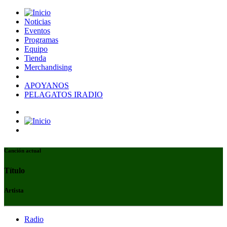
Noticias
Eventos
Programas
Equipo
Tienda
Merchandising
APOYANOS
PELAGATOS IRADIO
Canción actual
Título
Artista
Radio