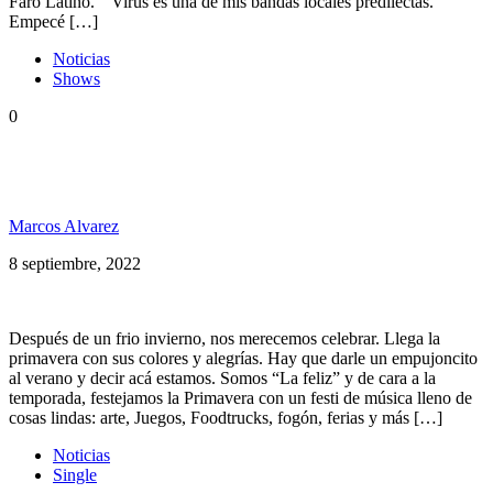
Faro Latino. “Virus es una de mis bandas locales predilectas.
Empecé […]
Noticias
Shows
0
Llega el Primafesti a Mar del Plata, el festi de la
primavera
Marcos Alvarez
8 septiembre, 2022
Después de un frio invierno, nos merecemos celebrar. Llega la
primavera con sus colores y alegrías. Hay que darle un empujoncito
al verano y decir acá estamos. Somos “La feliz” y de cara a la
temporada, festejamos la Primavera con un festi de música lleno de
cosas lindas: arte, Juegos, Foodtrucks, fogón, ferias y más […]
Noticias
Single