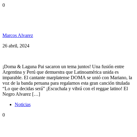
0
«El Reggae es palabra, sonido y poder» entrevista
con Doma y Laguna Pai
Marcos Alvarez
26 abril, 2024
¡Doma & Laguna Pai sacaron un tema juntos! Una fusión entre
Argentina y Perú que demuestra que Latinoamérica unida es
imparable. El cantante marplatense DOMA se unió con Mariano, la
voz de la banda peruana para regalarnos esta gran canción titulada
“Lo que decidas será” ¡Escuchala y vibrá con el reggae latino! El
Negro Alvarez […]
Noticias
0
Entrevista a Doma ft Laguna Pai, Cultura Profetica,
Alika y mucho reggae en SPG 224