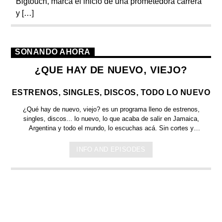
Bigtouch, marca el inicio de una prometedora carrera
y […]
SONANDO AHORA
¿QUE HAY DE NUEVO, VIEJO?
ESTRENOS, SINGLES, DISCOS, TODO LO NUEVO
¿Qué hay de nuevo, viejo?
es un programa lleno de
estrenos,
singles, discos... lo nuevo,
lo que acaba de salir en
Jamaica,
Argentina y todo el mundo,
lo escuchas acá. Sin cortes y
conducido por:
Bugs Bunny,
el conejo de la suerte.
INFO AND EPISODES