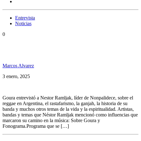
Entrevista
Noticias
0
Néstor de Nonpalidece pasó por Fonograma y dejó
mucha tela para cortar
Marcos Alvarez
3 enero, 2025
Goura entrevistó a Nestor Ramljak, líder de Nonpalidece, sobre el
reggae en Argentina, el rastafarismo, la ganjah, la historia de su
banda y muchos otros temas de la vida y la espiritualidad. Artistas,
bandas y temas que Néstor Ramljak mencionó como influencias que
marcaron su camino en la música: Sobre Goura y
Fonograma.Programa que se […]