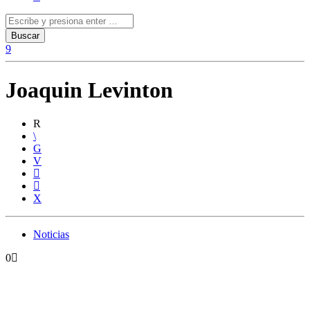
Joaquin Levinton
Noticias
0
Mega 98.3 estrenará su nuevo estudio y lanza el
streaming del Rock Nacional