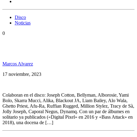
Disco
Noticias
0
Manudigital presenta su nuevo disco: Step Up, lleno
de colaboraciones
Marcos Alvarez
17 noviembre, 2023
Colaboran en el disco: Joseph Cotton, Bellyman, Alborosie, Yami
Bolo, Skarra Mucci, Alika, Blackout JA, Liam Bailey, Alo Wala,
Ghetto Priest, Afu-Ra, Ruffian Rugged, Million Stylez, Tracy de Sà,
Jolly Joseph, Caporal Negus, Dynamq. Con un par de álbumes en
solitario ya publicados («Digital Pixel» en 2016 y «Bass Attack» en
2018), una docena de […]