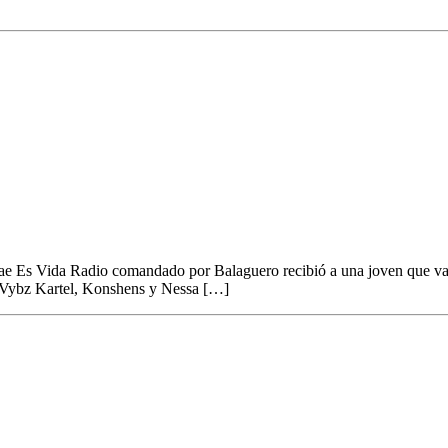
 través de Reggae Es Vida Radio
Reggae Es Vida Radio comandado por Balaguero recibió a una joven que 
o Vybz Kartel, Konshens y Nessa […]