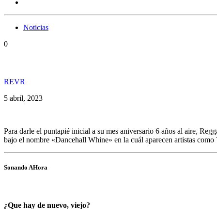
Noticias
0
Lanae y su primer acercamiento con Latinoamérica a
REVR
5 abril, 2023
Para darle el puntapié inicial a su mes aniversario 6 años al aire, 
bajo el nombre «Dancehall Whine» en la cuál aparecen artistas com
Sonando AHora
¿Que hay de nuevo, viejo?