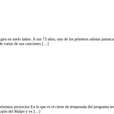
 de lo que será su 8va Temporada
ira en suelo latino. A sus 73 años, uno de los primeros artistas jamaic
 de varias de sus canciones […]
R
próximos proyectos En lo que es el cierre de temporada del programa tuv
 Cajón del Maipo y ex […]