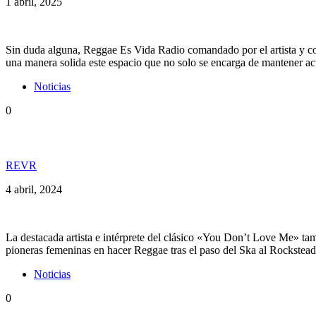
1 abril, 2025
Sin duda alguna, Reggae Es Vida Radio comandado por el artista y co
una manera solida este espacio que no solo se encarga de mantener ac
Noticias
0
Dawn Penn en exclusiva para REVR, la leyenda cont
REVR
4 abril, 2024
La destacada artista e intérprete del clásico «You Don’t Love Me» 
pioneras femeninas en hacer Reggae tras el paso del Ska al Rockstead
Noticias
0