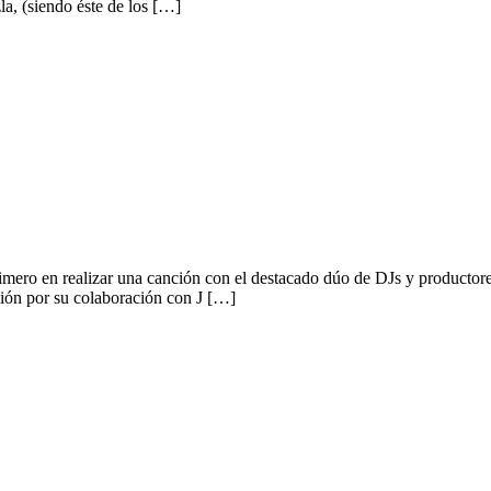
la, (siendo éste de los […]
 a Afro Bros y Godwonder
primero en realizar una canción con el destacado dúo de DJs y productor
ión por su colaboración con J […]
ada con Ky-Mani Marley como invitado