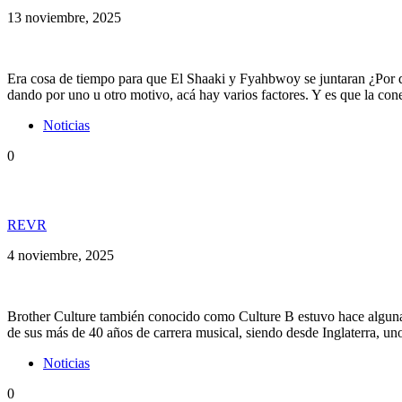
13 noviembre, 2025
Era cosa de tiempo para que El Shaaki y Fyahbwoy se juntaran ¿Por q
dando por uno u otro motivo, acá hay varios factores. Y es que la co
Noticias
0
Brother Culture no se guardó nada y habló de todo
REVR
4 noviembre, 2025
Brother Culture también conocido como Culture B estuvo hace algunas
de sus más de 40 años de carrera musical, siendo desde Inglaterra, u
Noticias
0