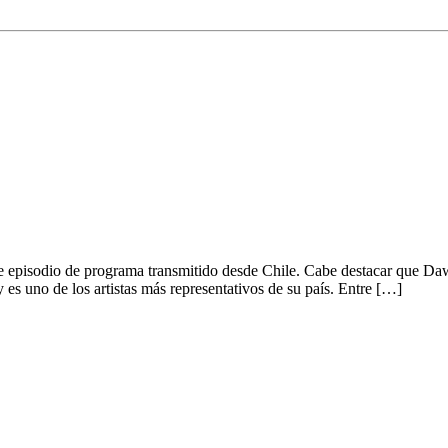
ulo de REVR #323
te episodio de programa transmitido desde Chile. Cabe destacar que Daw
 uno de los artistas más representativos de su país. Entre […]
 en una canción.