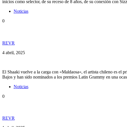
inicios como selector, de su receso de 8 años, de su conexión con Sizz
Noticias
0
¡Junte Internacional! El Shaaki lanza sencillo junto
REVR
4 abril, 2025
El Shaaki vuelve a la carga con «Maldaosa«, el artista chileno es el 
Bajos y han sido nominados a los premios Latin Grammy en una ocas
Noticias
0
Reggae Es Vida Radio (REVR) estrena nueva tempor
REVR