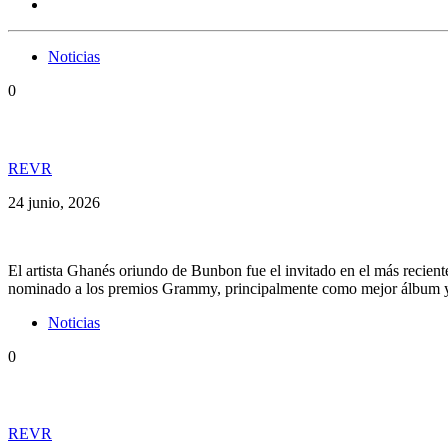
Noticias
0
Rocky Dawuni fue el protagonista en el nuevo capít
REVR
24 junio, 2026
El artista Ghanés oriundo de Bunbon fue el invitado en el más recien
nominado a los premios Grammy, principalmente como mejor álbum y es
Noticias
0
El Shaaki junto a Fyahbwoy, se unen por primera vez
REVR