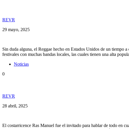
La banda californiana Stick Figure hizo su paso por
REVR
29 mayo, 2025
Sin duda alguna, el Reggae hecho en Estados Unidos de un tiempo a est
festivales con muchas bandas locales, las cuales tienen una alta popu
Noticias
0
Ras Manuel habla de lo que será «Huellas» su nuevo
REVR
28 abril, 2025
El costarricence Ras Manuel fue el invitado para hablar de todo en cua