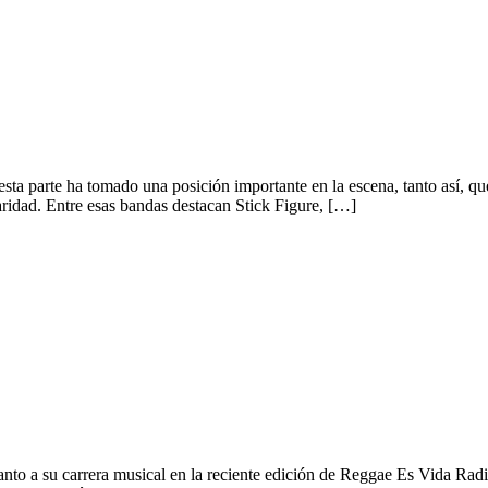
 Latam y REVR tuvo la exclusiva.
a parte ha tomado una posición importante en la escena, tanto así, que
laridad. Entre esas bandas destacan Stick Figure, […]
 EP en exclusiva en REVR #301
nto a su carrera musical en la reciente edición de Reggae Es Vida Radio,