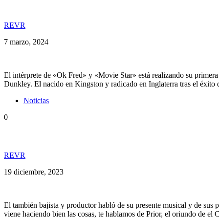
El gran Errol Dunkley pasó por REVR en la antesala
REVR
7 marzo, 2024
El intérprete de «Ok Fred» y «Movie Star» está realizando su primera g
Dunkley. El nacido en Kingston y radicado en Inglaterra tras el éxito
Noticias
0
Prior lanzó nuevo single y cierra temporada de REV
REVR
19 diciembre, 2023
El también bajista y productor habló de su presente musical y de sus 
viene haciendo bien las cosas, te hablamos de Prior, el oriundo de el