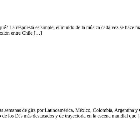
ué? La respuesta es simple, el mundo de la música cada vez se hace m
nexión entre Chile […]
 en REVR #315.
 semanas de gira por Latinoamérica, México, Colombia, Argentina y Ch
no de los DJs más destacados y de trayectoria en la escena mundial que 