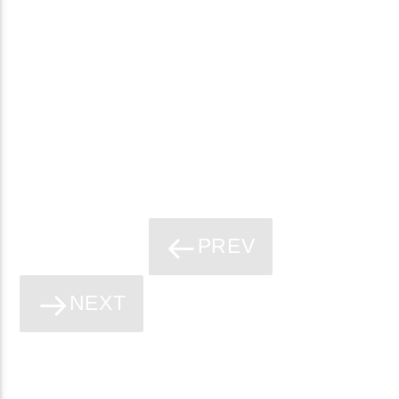
PREV
PÁGINAS
NEXT
2023 Todos los derechos reservados.
NOTICIAS
EVENTOS
PROGRAMAS