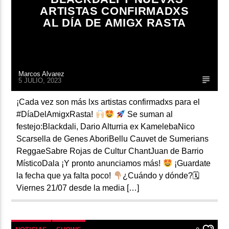
ARTISTAS CONFIRMADXS
AL DÍA DE AMIGX RASTA
Marcos Alvarez
5 JULIO, 2023
¡Cada vez son más lxs artistas confirmadxs para el
#DíaDelAmigxRasta!
Se suman al
festejo:Blackdali, Dario Alturria ex KamelebaNico
Scarsella de Genes AboriBellu Cauvet de Sumerians
ReggaeSabre Rojas de Cultur ChantJuan de Barrio
MísticoDala ¡Y pronto anunciamos más!
¡Guardate
la fecha que ya falta poco!
¿Cuándo y dónde?🗓
Viernes 21/07 desde la media […]