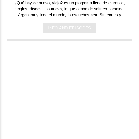
¿Qué hay de nuevo, viejo?
es un programa lleno de
estrenos,
singles, discos... lo nuevo,
lo que acaba de salir en
Jamaica,
Argentina y todo el mundo,
lo escuchas acá. Sin cortes y
conducido por:
Bugs Bunny,
el conejo de la suerte.
INFO AND EPISODES