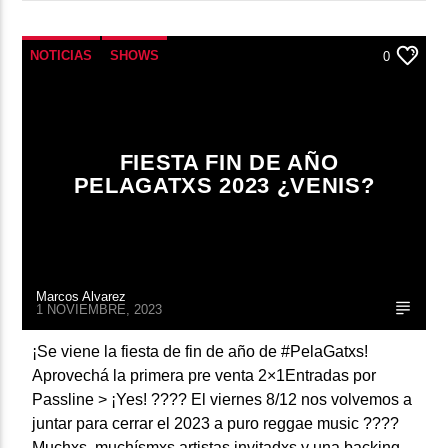
NOTICIAS
SHOWS
0
FIESTA FIN DE AÑO
PELAGATXS 2023 ¿VENIS?
Marcos Alvarez
1 NOVIEMBRE, 2023
¡Se viene la fiesta de fin de año de #PelaGatxs!
Aprovechá la primera pre venta 2×1Entradas por
Passline > ¡Yes! ???? El viernes 8/12 nos volvemos a
juntar para cerrar el 2023 a puro reggae music ????
Muchxs, muchísmxs artistas invitadxs y una backing