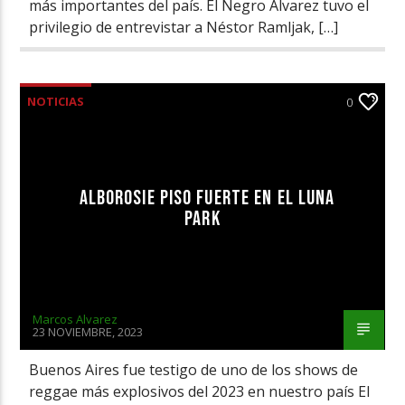
más importantes del país. El Negro Alvarez tuvo el
privilegio de entrevistar a Néstor Ramljak, […]
NOTICIAS
0
ALBOROSIE PISO FUERTE EN EL LUNA
PARK
Marcos Alvarez
23 NOVIEMBRE, 2023
Buenos Aires fue testigo de uno de los shows de
reggae más explosivos del 2023 en nuestro país El