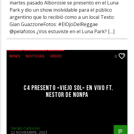
martes pasado Alborosie se presento en el Luna
Park y dio un show inolvidable para el público
argentino que lo recibió como a un local Texto:
Gian GuazzoneFotos: #ElOjoDelReggae
@pelafotos ¿Vos estuviste en el Luna Park? […]
NEWS
NOTICIAS
VIDEO
0
C4 PRESENTO «VIEJO SOL» EN VIVO FT.
NESTOR DE NONPA
Sergio Carluccio
22 NOVIEMBRE, 2023