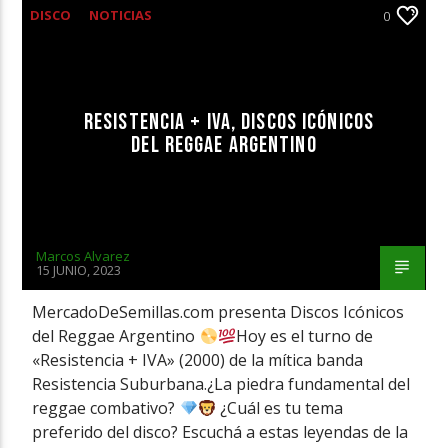
DISCO
NOTICIAS
0
RESISTENCIA + IVA, DISCOS ICÓNICOS
DEL REGGAE ARGENTINO
Marcos Alvarez
15 JUNIO, 2023
MercadoDeSemillas.com presenta Discos Icónicos
del Reggae Argentino
Hoy es el turno de
«Resistencia + IVA» (2000) de la mítica banda
Resistencia Suburbana.¿La piedra fundamental del
reggae combativo?
¿Cuál es tu tema
preferido del disco? Escuchá a estas leyendas de la