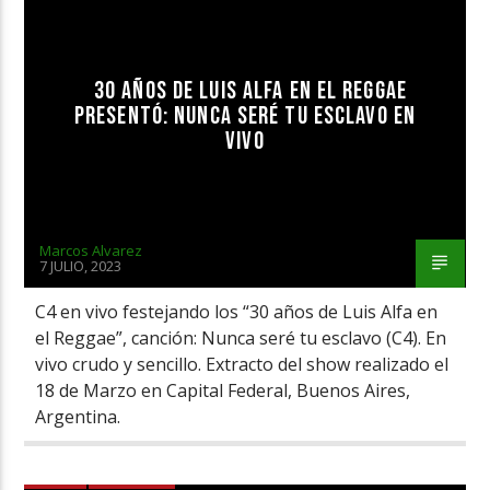
30 AÑOS DE LUIS ALFA EN EL REGGAE
PRESENTÓ: NUNCA SERÉ TU ESCLAVO EN
VIVO
Marcos Alvarez
7 JULIO, 2023
C4 en vivo festejando los “30 años de Luis Alfa en
el Reggae”, canción: Nunca seré tu esclavo (C4). En
vivo crudo y sencillo. Extracto del show realizado el
18 de Marzo en Capital Federal, Buenos Aires,
Argentina.