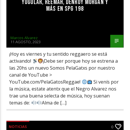
YUGULAR, REEMAH, DENROY MORGAN Y
MÁS EN SPG 198
Marcos Alvarez
11 AGOSTO, 2023
¡Hoy es viernes y tu sentido reggaero se está
activando!
¡Debe ser porque hoy se estrena a
las 20hs un nuevo Somos PelaGatxs por nuestro
canal de YouTube >
YouTube.com/PelaGatosReggae!
Si venís por
la música, estate atentx que el Negro Alvarez nos
trae una buena selecta de música, hoy suenan
temas de:
Alma de […]
NOTICIAS
0