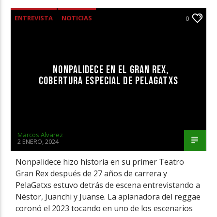
ENTREVISTA
NOTICIAS
0
NONPALIDECE EN EL GRAN REX,
COBERTURA ESPECIAL DE PELAGATXS
Marcos Alvarez
2 ENERO, 2024
Nonpalidece hizo historia en su primer Teatro
Gran Rex después de 27 años de carrera y
PelaGatxs estuvo detrás de escena entrevistando a
Néstor, Juanchi y Juanse. La aplanadora del reggae
coronó el 2023 tocando en uno de los escenarios