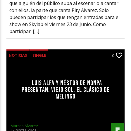
que alguién del público suba al escenario a cantar
con ellos, la parte que canta Pity Alvarez. Solo
pueden participar los que tengan entradas para el
show en Skylab el viernes 23 de Junio. Como
participar: […]
NOTICIAS
SINGLE
0
LUIS ALFA Y NÉSTOR DE NONPA
PRESENTAN: VIEJO SOL, EL CLÁSICO DE
MELINGO
Marcos Alvarez
12 MAYO, 2023