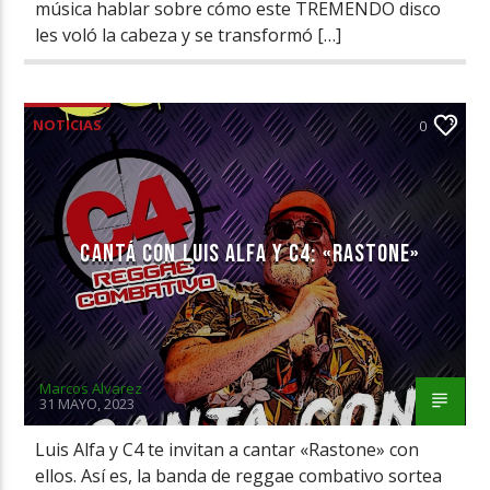
música hablar sobre cómo este TREMENDO disco
les voló la cabeza y se transformó […]
NOTICIAS
0
CANTÁ CON LUIS ALFA Y C4: «RASTONE»
Marcos Alvarez
31 MAYO, 2023
Luis Alfa y C4 te invitan a cantar «Rastone» con
ellos. Así es, la banda de reggae combativo sortea