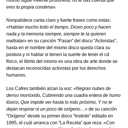
mismo sigue
«Mente prisionera, no te das cuenta que
eres tu propia condena».
Nonpalidece
canta claro y fuerte frases como estas:
«Hablan mucho todo el tiempo. Dicen poco y hacen
nada y la memoria siempre, siempre te la quieren
maltratar»
en su canción “Pasan” del disco “Activistas”,
hasta en el nombre del mismo disco queda clara su
postura y ni hablar si tienen la suerte de tener el cd
físico, el librito del mismo es una obra de arte donde se
destacan reconocidas activistas por los derechos
humanos.
Los Cafres
también alzan la voz:
«Negras nubes de
denso monóxido, Cubriendo una cuadra entera de humo
tóxico, Que impide ver hasta lo más próximo, Y no te
dejan respirar ni un poco de oxígeno…»
de su canción
“Oxígeno” desde su primer disco “Instinto” editado en
1995, el cuál arranca con “La Receta” que reza:
«Con