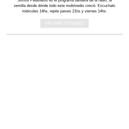
Somos PelaGatos
es el programa bandera de la radio, la
semilla desde dónde todo este multimedio creció. Escuchalo
miércoles 14hs, repite jueves 21hs y viernes 14hs.
INFO AND EPISODES