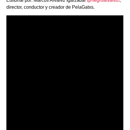
Editorial por:
Marcos Alvarez Igarzabal
@negroalvarezi
,
director, conductor y creador de PelaGatxs.