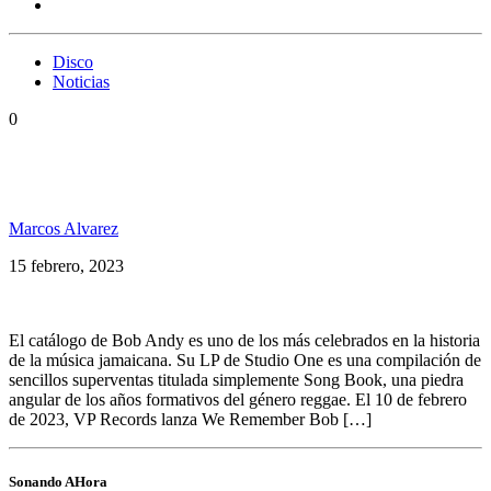
Disco
Noticias
0
We Remember Bob Andy, un disco tributo a un
grande de la música
Marcos Alvarez
15 febrero, 2023
El catálogo de Bob Andy es uno de los más celebrados en la historia
de la música jamaicana. Su LP de Studio One es una compilación de
sencillos superventas titulada simplemente Song Book, una piedra
angular de los años formativos del género reggae. El 10 de febrero
de 2023, VP Records lanza We Remember Bob […]
Sonando AHora