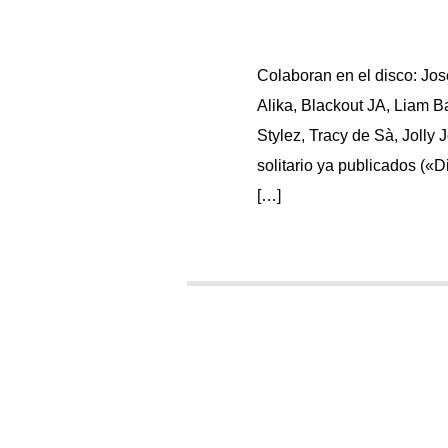
Colaboran en el disco: Jos
Alika, Blackout JA, Liam Ba
Stylez, Tracy de Sà, Joll
solitario ya publicados («
[…]