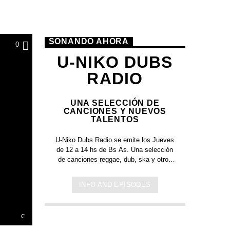
SONANDO AHORA
0
U-NIKO DUBS
RADIO
UNA SELECCIÓN DE
CANCIONES Y NUEVOS
TALENTOS
U-Niko Dubs Radio
se emite los Jueves
de 12 a 14 hs de Bs As. Una selección
de canciones reggae, dub, ska y otros
ritmos hermanos a cargo de
Nicolás
Limardo
musico productor y sonidista
INFO AND EPISODES
que ha formado parte de grandes
bandas como
Lumumba, Dancing Mood,
Fidel Nadal,
entre otras y que propone
en cada sesión descubrir y redescubrir
músicas de ayer y los nuevos talentos