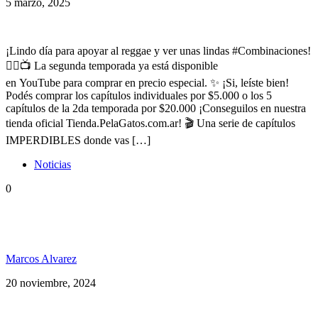
5 marzo, 2025
¡Lindo día para apoyar al reggae y ver unas lindas #Combinaciones!
✊🏽📺 La segunda temporada ya está disponible
en YouTube para comprar en precio especial. ✨ ¡Si, leíste bien!
Podés comprar los capítulos individuales por $5.000 o los 5
capítulos de la 2da temporada por $20.000 ¡Conseguilos en nuestra
tienda oficial Tienda.PelaGatos.com.ar! 🎬 Una serie de capítulos
IMPERDIBLES donde vas […]
Noticias
0
Blackdali ft. Nahuel Pennisi en Combinaciones 2ª
Temporada
Marcos Alvarez
20 noviembre, 2024