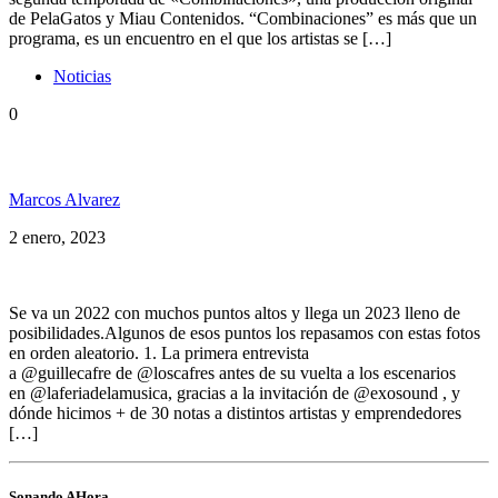
de PelaGatos y Miau Contenidos. “Combinaciones” es más que un
programa, es un encuentro en el que los artistas se […]
Noticias
0
Chau 2022, hola 2023
Marcos Alvarez
2 enero, 2023
Se va un 2022 con muchos puntos altos y llega un 2023 lleno de
posibilidades.Algunos de esos puntos los repasamos con estas fotos
en orden aleatorio. 1. La primera entrevista
a @guillecafre de @loscafres antes de su vuelta a los escenarios
en @laferiadelamusica, gracias a la invitación de @exosound , y
dónde hicimos + de 30 notas a distintos artistas y emprendedores
[…]
Sonando AHora