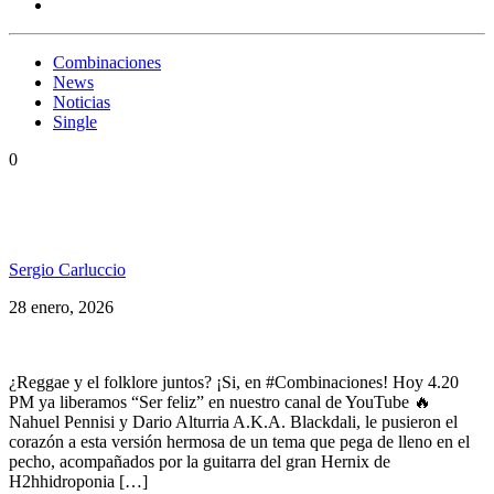
Combinaciones
News
Noticias
Single
0
«Ser Feliz» Nuevo estreno de Combinaciones.
Nahuel Pennisi Ft. Blackdali.
Sergio Carluccio
28 enero, 2026
¿Reggae y el folklore juntos? ¡Si, en #Combinaciones! Hoy 4.20
PM ya liberamos “Ser feliz” en nuestro canal de YouTube 🔥
Nahuel Pennisi y Dario Alturria A.K.A. Blackdali, le pusieron el
corazón a esta versión hermosa de un tema que pega de lleno en el
pecho, acompañados por la guitarra del gran Hernix de
H2hhidroponia […]