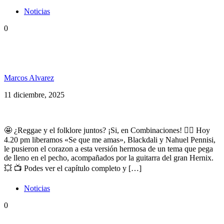
Noticias
0
Se que me amas… Blackdali ft Nahuel Pennisi en
Combinaciones
Marcos Alvarez
11 diciembre, 2025
🤩 ¿Reggae y el folklore juntos? ¡Si, en Combinaciones! 👌🏼 Hoy
4.20 pm liberamos «Se que me amas», Blackdali y Nahuel Pennisi,
le pusieron el corazon a esta versión hermosa de un tema que pega
de lleno en el pecho, acompañados por la guitarra del gran Hernix.
💥 📺 Podes ver el capítulo completo y […]
Noticias
0