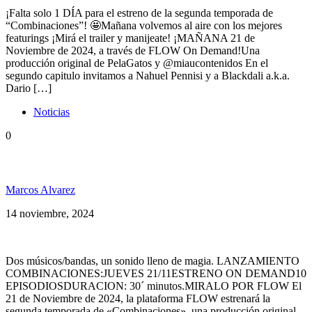
¡Falta solo 1 DÍA para el estreno de la segunda temporada de
“Combinaciones”! 🤩Mañana volvemos al aire con los mejores
featurings ¡Mirá el trailer y manijeate! ¡MAÑANA 21 de
Noviembre de 2024, a través de FLOW On Demand!Una
producción original de PelaGatos y @miaucontenidos En el
segundo capitulo invitamos a Nahuel Pennisi y a Blackdali a.k.a.
Dario […]
Noticias
0
¡Llega la segunda temporada de «Combinaciones”!
Marcos Alvarez
14 noviembre, 2024
Dos músicos/bandas, un sonido lleno de magia. LANZAMIENTO
COMBINACIONES:JUEVES 21/11ESTRENO ON DEMAND10
EPISODIOSDURACION: 30´ minutos.MIRALO POR FLOW El
21 de Noviembre de 2024, la plataforma FLOW estrenará la
segunda temporada de «Combinaciones», una producción original