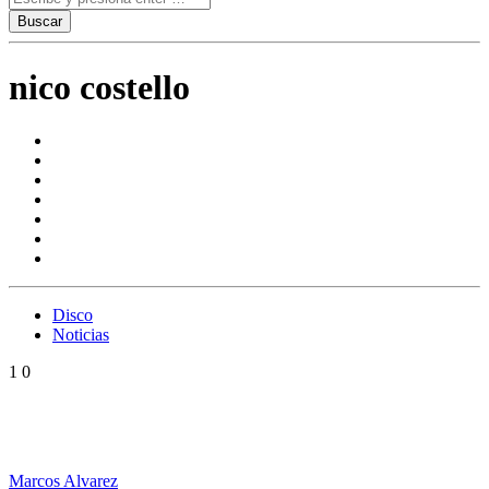
nico costello
Disco
Noticias
1
0
Cotter Passport Vol. 1, la vuelta al mundo de un Ska
man argentino
Marcos Alvarez