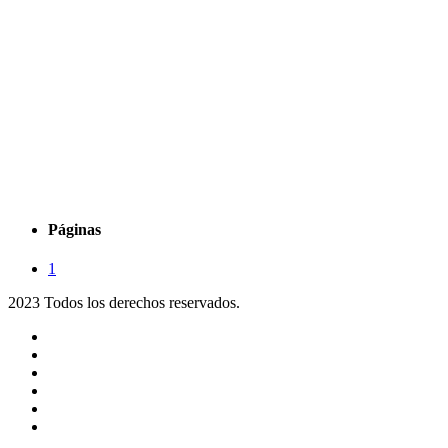
Páginas
1
2023 Todos los derechos reservados.
Noticias
Eventos
Programas
Equipo
Tienda
Merchandising