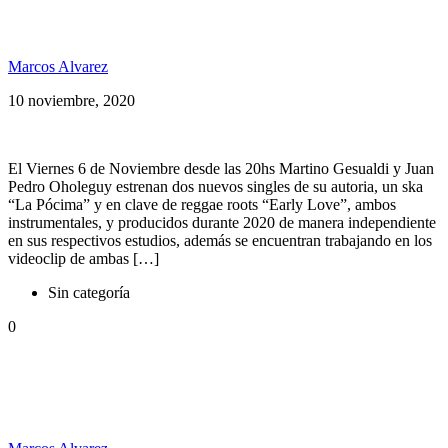
De Necochea para el mundo Martino Gesualdi &
Pedri Dub
Marcos Alvarez
10 noviembre, 2020
El Viernes 6 de Noviembre desde las 20hs Martino Gesualdi y Juan
Pedro Oholeguy estrenan dos nuevos singles de su autoria, un ska
“La Pócima” y en clave de reggae roots “Early Love”, ambos
instrumentales, y producidos durante 2020 de manera independiente
en sus respectivos estudios, además se encuentran trabajando en los
videoclip de ambas […]
Sin categoría
0
Guille Bonetto ft. Dj Nelson, Pedri Dub ft. Willy
Rangone & Rey ft. Feda Roots, programón en
combinación #SomosPelaGatos 881