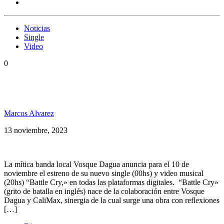
Noticias
Single
Video
0
Vosque Dagua presenta su nuevo single y video:
«Battle Cry»
Marcos Alvarez
13 noviembre, 2023
La mítica banda local Vosque Dagua anuncia para el 10 de
noviembre el estreno de su nuevo single (00hs) y video musical
(20hs) “Battle Cry,» en todas las plataformas digitales. “Battle Cry»
(grito de batalla en inglés) nace de la colaboración entre Vosque
Dagua y CaliMax, sinergia de la cual surge una obra con reflexiones
[…]