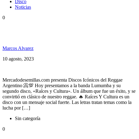
Disco
Noticias
0
Raíces y Cultura, Discos Icónicos del Reggae
Argentino
Marcos Alvarez
10 agosto, 2023
Mercadodesemillas.com presenta Discos Icónicos del Reggae
Argentino 📀💯 Hoy presentamos a la banda Lumumba y su
segundo disco, «Raíces y Cultura». Un álbum que fue un éxito, y se
convirtió en clásico de nuestro reggae. 🔥 Raíces Y Cultura es un
disco con un mensaje social fuerte. Las letras tratan temas como la
lucha por […]
Sin categoría
0