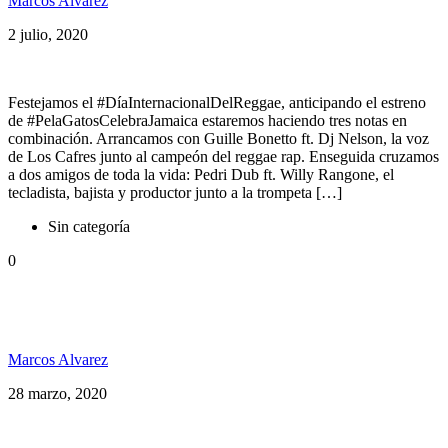
Marcos Alvarez
2 julio, 2020
Festejamos el #DíaInternacionalDelReggae, anticipando el estreno
de #PelaGatosCelebraJamaica estaremos haciendo tres notas en
combinación. Arrancamos con Guille Bonetto ft. Dj Nelson, la voz
de Los Cafres junto al campeón del reggae rap. Enseguida cruzamos
a dos amigos de toda la vida: Pedri Dub ft. Willy Rangone, el
tecladista, bajista y productor junto a la trompeta […]
Sin categoría
0
Juan Pedro Oholeguy de Surfing Grooves, creador
del #YoMeQuedoEnCasaRiddim
Marcos Alvarez
28 marzo, 2020