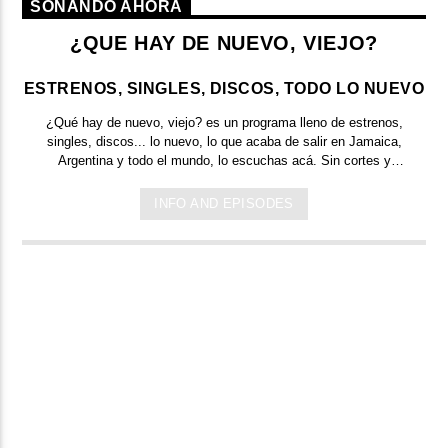
SONANDO AHORA
¿QUE HAY DE NUEVO, VIEJO?
ESTRENOS, SINGLES, DISCOS, TODO LO NUEVO
¿Qué hay de nuevo, viejo?
es un programa lleno de
estrenos,
singles, discos... lo nuevo,
lo que acaba de salir en
Jamaica,
Argentina y todo el mundo,
lo escuchas acá. Sin cortes y
conducido por:
Bugs Bunny,
el conejo de la suerte.
INFO AND EPISODES