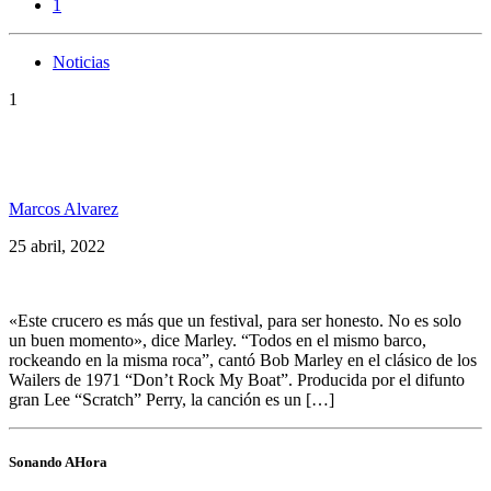
1
Noticias
1
Damian Marley y Burning Spear hablan sobre el
crucero Welcome To Jamrock Reggae
Marcos Alvarez
25 abril, 2022
«Este crucero es más que un festival, para ser honesto. No es solo
un buen momento», dice Marley. “Todos en el mismo barco,
rockeando en la misma roca”, cantó Bob Marley en el clásico de los
Wailers de 1971 “Don’t Rock My Boat”. Producida por el difunto
gran Lee “Scratch” Perry, la canción es un […]
Sonando AHora