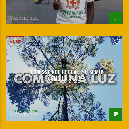
Marcos Alvarez
6 AGOSTO, 2026
MUSIC
0
FLORESSIENDO REGGAE PRESENTA
«COMO UNA LUZ»
Sergio Carluccio
5 AGOSTO, 2026