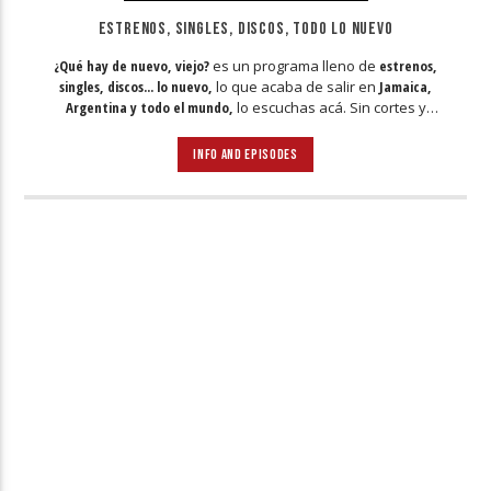
ESTRENOS, SINGLES, DISCOS, TODO LO NUEVO
¿Qué hay de nuevo, viejo?
es un programa lleno de
estrenos,
singles, discos... lo nuevo,
lo que acaba de salir en
Jamaica,
Argentina y todo el mundo,
lo escuchas acá. Sin cortes y
conducido por:
Bugs Bunny,
el conejo de la suerte.
INFO AND EPISODES