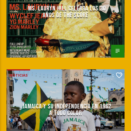
MS. LAURYN HILL CELEBRA LOS 30
AÑOS DE THE SCORE
Sergio Carluccio
6 AGOSTO, 2026
NOTICIAS
0
JAMAICA Y SU INDEPENDENCIA EN 1962
A TODO COLOR