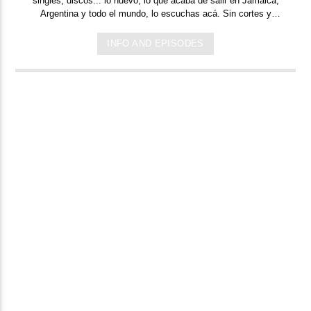
singles, discos... lo nuevo,
lo que acaba de salir en
Jamaica,
Argentina y todo el mundo,
lo escuchas acá. Sin cortes y
conducido por:
Bugs Bunny,
el conejo de la suerte.
INFO AND EPISODES