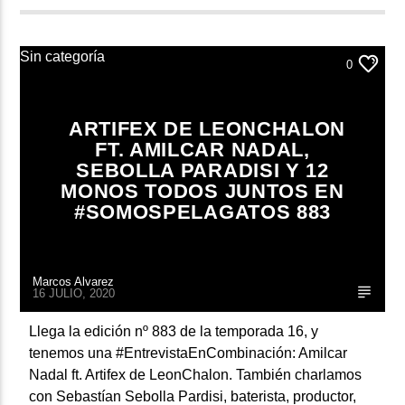
Sin categoría
0
ARTIFEX DE LEONCHALON
FT. AMILCAR NADAL,
SEBOLLA PARADISI Y 12
MONOS TODOS JUNTOS EN
#SOMOSPELAGATOS 883
Marcos Alvarez
16 JULIO, 2020
Llega la edición nº 883 de la temporada 16, y
tenemos una #EntrevistaEnCombinación: Amilcar
Nadal ft. Artifex de LeonChalon. También charlamos
con Sebastían Sebolla Pardisi, baterista, productor,