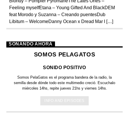
Blondy – Pompier PyromaneThe Lates Ones –
Feeling myselfEtana – Young Gifted And BlackDEM
feat Morodo y Suzanna – Creando puentesDub
Libitum – WelcomeDanny Ocean x Dread Mar I […]
SONANDO AHORA
SOMOS PELAGATOS
SONIDO POSITIVO
Somos PelaGatos
es el programa bandera de la radio, la
semilla desde dónde todo este multimedio creció. Escuchalo
miércoles 14hs, repite jueves 21hs y viernes 14hs.
INFO AND EPISODES