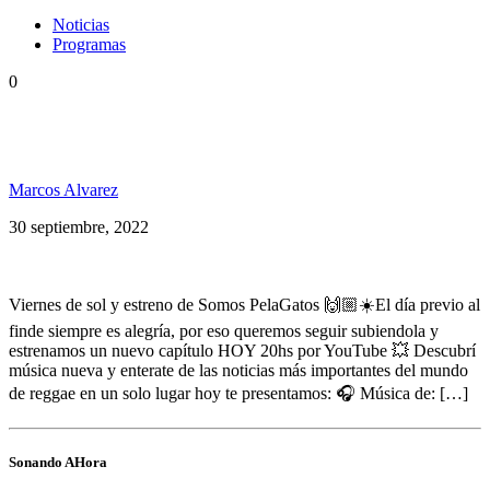
Noticias
Programas
0
Somos PelaGatos 164: Maxi Vargas, Munay Ki
Dub, Anthony B, Suburband, Dub Inc y más
Marcos Alvarez
30 septiembre, 2022
Viernes de sol y estreno de Somos PelaGatos 🙌🏼☀️El día previo al
finde siempre es alegría, por eso queremos seguir subiendola y
estrenamos un nuevo capítulo HOY 20hs por YouTube 💥 Descubrí
música nueva y enterate de las noticias más importantes del mundo
de reggae en un solo lugar hoy te presentamos: 🎧 Música de: […]
Sonando AHora