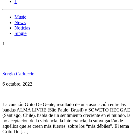
1
Music
News
Noticias
Single
1
Alma Livre presenta: «Grito De Gente» Ft. Soweto
Reggae
Sergio Carluccio
6 octubre, 2022
La canción Grito De Gente, resultado de una asociación entre las
bandas ALMA LIVRE (São Paulo, Brasil) y SOWETO REGGAE
(Santiago, Chile), habla de un sentimiento creciente en el mundo, la
no aceptación de la violencia, la intolerancia, la subyugación de
aquéllos que se creen más fuertes, sobre los “más débiles”. El tema
Grito De […]