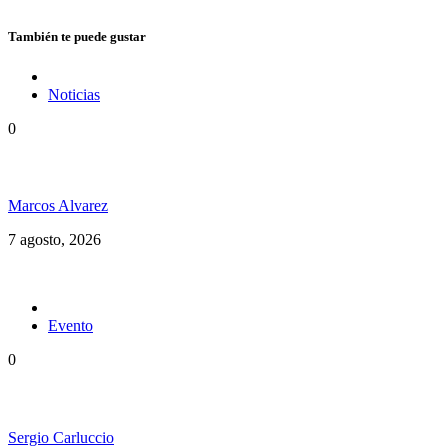
También te puede gustar
Noticias
0
Hubo un instante perfecto entre el ska y el reggae
Marcos Alvarez
7 agosto, 2026
Evento
0
Ms. Lauryn Hill celebra los 30 años de The Score
Sergio Carluccio