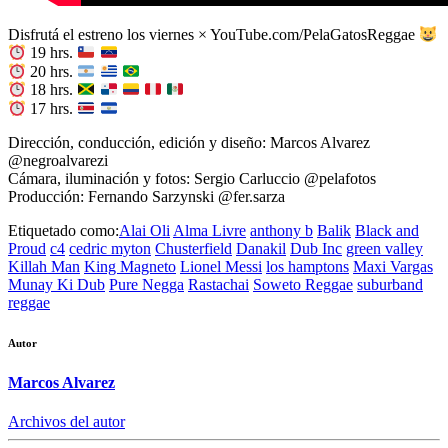
Disfrutá el estreno los viernes × YouTube.com/PelaGatosReggae
19 hrs.
20 hrs.
18 hrs.
17 hrs.
Dirección, conducción, edición y diseño: Marcos Alvarez
@negroalvarezi
Cámara, iluminación y fotos: Sergio Carluccio @pelafotos
Producción: Fernando Sarzynski @fer.sarza
Etiquetado como:
Alai Oli
Alma Livre
anthony b
Balik
Black and
Proud
c4
cedric myton
Chusterfield
Danakil
Dub Inc
green valley
Killah Man
King Magneto
Lionel Messi
los hamptons
Maxi Vargas
Munay Ki Dub
Pure Negga
Rastachai
Soweto Reggae
suburband
reggae
Autor
Marcos Alvarez
Archivos del autor