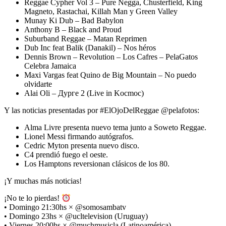
Reggae Cypher Vol 3 – Pure Negga, Chusterfield, King
Magneto, Rastachai, Killah Man y Green Valley
Munay Ki Dub – Bad Babylon
Anthony B – Black and Proud
Suburband Reggae – Matan Reprimen
Dub Inc feat Balik (Danakil) – Nos héros
Dennis Brown – Revolution – Los Cafres – PelaGatos
Celebra Jamaica
Maxi Vargas feat Quino de Big Mountain – No puedo
olvidarte
Alai Oli – Дурге 2 (Live in Kocmoc)
Y las noticias presentadas por #ElOjoDelReggae @pelafotos:
Alma Livre presenta nuevo tema junto a Soweto Reggae.
Lionel Messi firmando autógrafos.
Cedric Myton presenta nuevo disco.
C4 prendió fuego el oeste.
Los Hamptons reversionan clásicos de los 80.
¡Y muchas más noticias!
¡No te lo pierdas!
• Domingo 21:30hs × @somosambatv
• Domingo 23hs × @ucltelevision (Uruguay)
• Viernes 20:00hs × @muchmusicla (Latinoamérica).