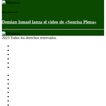
Post Anterior
Demian Ismael lanza el video de «Sonrisa Plena»
2023 Todos los derechos reservados.
Noticias
Eventos
Programas
Equipo
Tienda
Merchandising