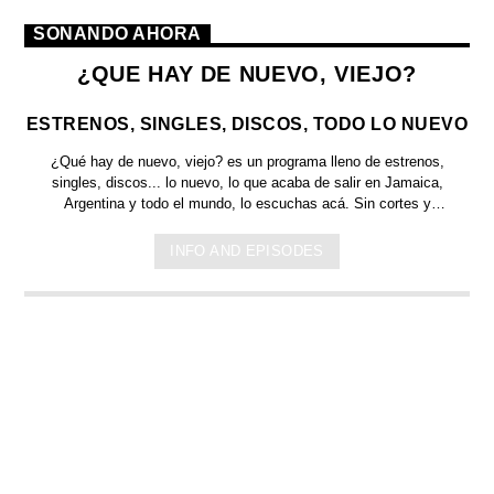
SONANDO AHORA
¿QUE HAY DE NUEVO, VIEJO?
ESTRENOS, SINGLES, DISCOS, TODO LO NUEVO
¿Qué hay de nuevo, viejo?
es un programa lleno de
estrenos,
singles, discos... lo nuevo,
lo que acaba de salir en
Jamaica,
Argentina y todo el mundo,
lo escuchas acá. Sin cortes y
conducido por:
Bugs Bunny,
el conejo de la suerte.
INFO AND EPISODES