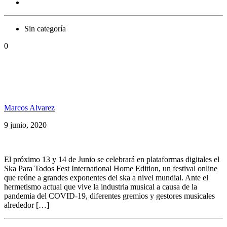
Sin categoría
0
Llega el #SkaParaTodosFest International Home
Edition, 13 y 14 de junio en vivo por nuestro
facebook
Marcos Alvarez
9 junio, 2020
El próximo 13 y 14 de Junio se celebrará en plataformas digitales el
Ska Para Todos Fest International Home Edition, un festival online
que reúne a grandes exponentes del ska a nivel mundial. Ante el
hermetismo actual que vive la industria musical a causa de la
pandemia del COVID-19, diferentes gremios y gestores musicales
alrededor […]