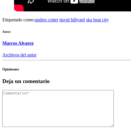
Etiquetado como:
andres cotter
david hillyard
ska beat city
Autor
Marcos Alvarez
Archivos del autor
Opiniones
Deja un comentario