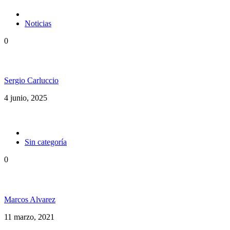
Noticias
0
!Ayuda para la Selección Argentina de Futsal de Sord
Sergio Carluccio
4 junio, 2025
Sin categoría
0
Grammy 2021 nominados a ‘Mejor álbum de reggae’
Marcos Alvarez
11 marzo, 2021