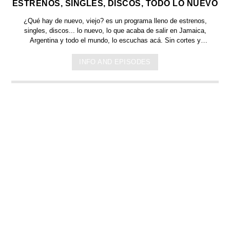
ESTRENOS, SINGLES, DISCOS, TODO LO NUEVO
¿Qué hay de nuevo, viejo?
es un programa lleno de
estrenos,
singles, discos... lo nuevo,
lo que acaba de salir en
Jamaica,
Argentina y todo el mundo,
lo escuchas acá. Sin cortes y
conducido por:
Bugs Bunny,
el conejo de la suerte.
INFO AND EPISODES