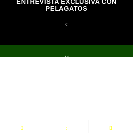
ENTREVISTA EXCLUSIVA CON
PELAGATOS
2023 Todos los derechos reservados.
NOTICIAS
EVENTOS
PROGRAMAS
EQUIPO
TIENDA
MERCHANDISING