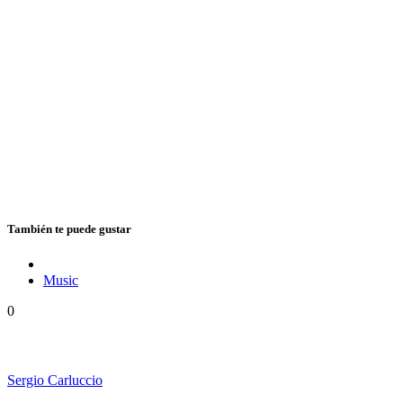
También te puede gustar
Music
0
Floressiendo Reggae presenta «Como Una Luz»
Sergio Carluccio