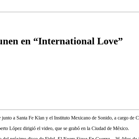
unen en “International Love”
e
junto a
Santa Fe Klan
y el
Instituto Mexicano de Sonido,
a cargo de
Ca
rto López dirigió el video, que se grabó en la Ciudad de México.
o del próximo disco de Fidel,
El Negro Sigue En Guerra – 36 Años de 