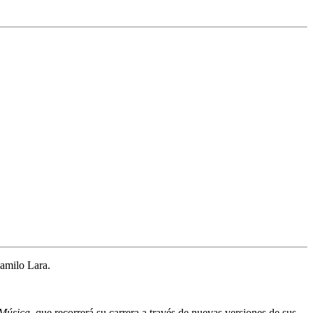
milo Lara.
Música,
que recorrerá su carrera a través de nuevas versiones de sus