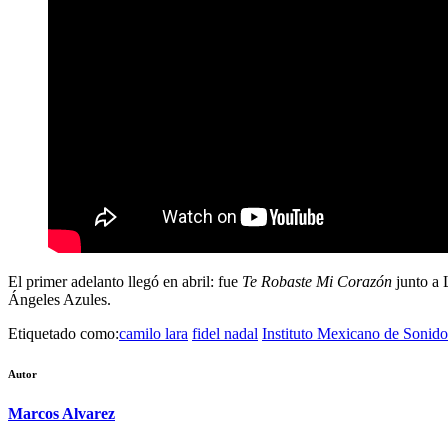
El primer adelanto llegó en abril: fue
Te Robaste Mi Corazón
junto a
Ángeles Azules.
Etiquetado como:
camilo lara
fidel nadal
Instituto Mexicano de Sonido
Autor
Marcos Alvarez