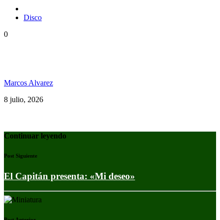
Disco
0
40 años de reggae: El secreto de Los Pericos para
seguir vigentes
Marcos Alvarez
8 julio, 2026
Continuar leyendo
Post Siguiente
El Capitán presenta: «Mi deseo»
Post Anterior