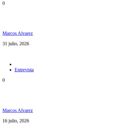
0
«No escribo música para vender entradas»: Jacob
Hemphill de SOJA y su nuevo disco
Marcos Alvarez
31 julio, 2026
Entrevista
0
«El camino es largo y nunca dejamos de aprender»
exclusiva con Laguna Pai
Marcos Alvarez
16 julio, 2026