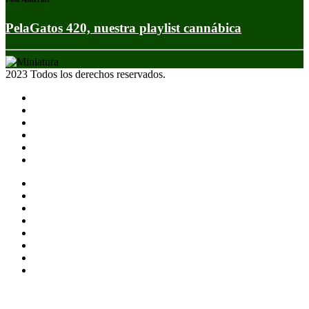
PelaGatos 420, nuestra playlist cannábica
2023 Todos los derechos reservados.
Noticias
Eventos
Programas
Equipo
Tienda
Merchandising