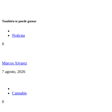
También te puede gustar
Noticias
0
Hubo un instante perfecto entre el ska y el reggae
Marcos Alvarez
7 agosto, 2026
Cannabis
0
Brasil en una nueva etapa del Cannabis Medicinal