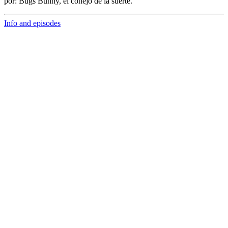
por:
Bugs Bunny,
el conejo de la suerte.
Info and episodes