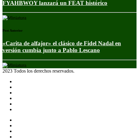
FYAHBWOY lanzará un FEAT histórico
Post Anterior
«Carita de alfajor» el clásico de Fidel Nadal en
versión cumbia junto a Pablo Lescano
2023 Todos los derechos reservados.
Noticias
Eventos
Programas
Equipo
Tienda
Merchandising