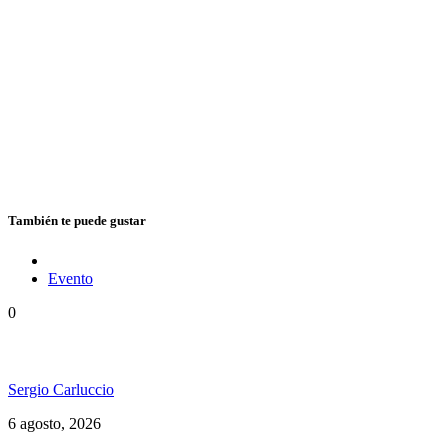
También te puede gustar
Evento
0
Ms. Lauryn Hill celebra los 30 años de The Score
Sergio Carluccio
6 agosto, 2026