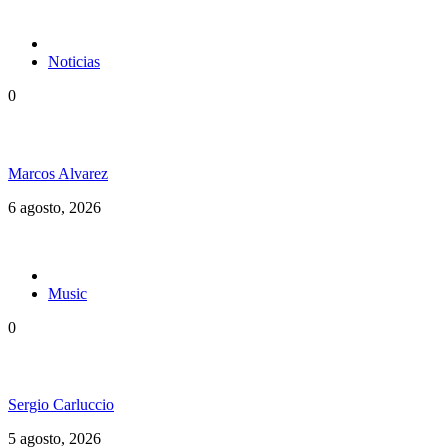
Noticias
0
Jamaica y su independencia en 1962 a todo color
Marcos Alvarez
6 agosto, 2026
Music
0
Floressiendo Reggae presenta «Como Una Luz»
Sergio Carluccio
5 agosto, 2026