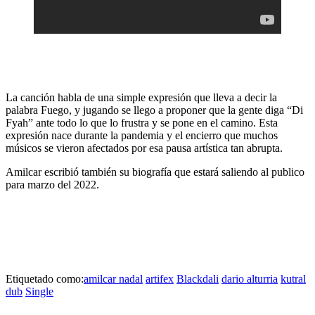
La canción habla de una simple expresión que lleva a decir la
palabra
Fuego,
y jugando se llego a proponer que la gente diga
“Di
Fyah”
ante todo lo que lo frustra y se pone en el camino. Esta
expresión nace durante la pandemia y el encierro que muchos
músicos se vieron afectados por esa pausa artística tan abrupta.
Amilcar escribió también su biografía que estará saliendo al publico
para marzo del 2022.
Etiquetado como:
amilcar nadal
artifex
Blackdali
dario alturria
kutral
dub
Single