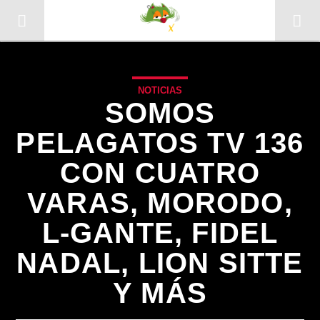
NOTICIAS
SOMOS
PELAGATOS TV 136
CON CUATRO
VARAS, MORODO,
L-GANTE, FIDEL
NADAL, LION SITTE
CANCIÓN ACTUAL
Y MÁS
TÍTULO
ARTISTA