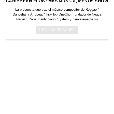
CARIBBEAN FLOW: MÁS MÚSICA, MENOS SHOW
La propuesta que trae el músico compositor de Reggae /
Dancehall / Afrobeat / Hip-Hop
OneChot,
fundador de Negus
Nagast, PapaShanty SaundSystem y paralelamente su
proyecto en solitario OneChot & The BadMan Orchestra
acompañado con el gran productor
Dr. Norrys
(Nou Vin Lakay,
INFO AND EPISODES
Nyahbingi Warriors), nos traen semanalmente un programa al
100 % estilo caribeño. Como ellos mismo lo definen:
“Caribbean Flow: más música, menos show”.