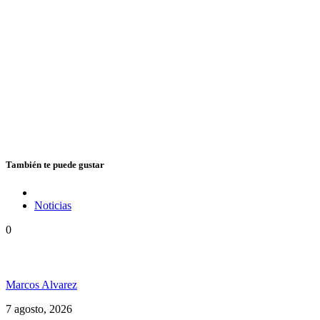
También te puede gustar
Noticias
0
Hubo un instante perfecto entre el ska y el reggae
Marcos Alvarez
7 agosto, 2026