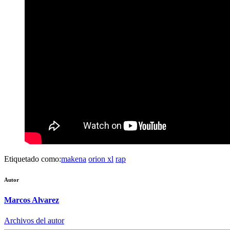
Etiquetado como:
makena
orion xl
rap
Autor
Marcos Alvarez
Archivos del autor