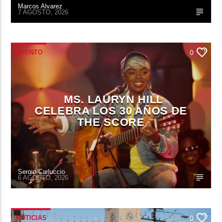
Marcos Alvarez
7 AGOSTO, 2026
EVENTO
0
MS. LAURYN HILL
CELEBRA LOS 30 AÑOS DE
THE SCORE
Sergio Carluccio
6 AGOSTO, 2026
NOTICIAS
0