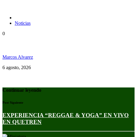
Noticias
0
Jamaica y su independencia en 1962 a todo color
Marcos Alvarez
6 agosto, 2026
Continuar leyendo
Post Siguiente
EXPERIENCIA “REGGAE & YOGA” EN VIVO
EN QUETREN