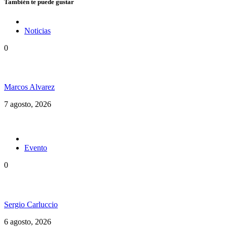
También te puede gustar
Noticias
0
Hubo un instante perfecto entre el ska y el reggae
Marcos Alvarez
7 agosto, 2026
Evento
0
Ms. Lauryn Hill celebra los 30 años de The Score
Sergio Carluccio
6 agosto, 2026