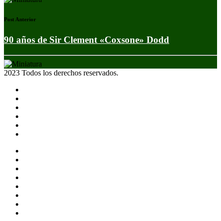
Post Anterior
90 años de Sir Clement «Coxsone» Dodd
2023 Todos los derechos reservados.
Noticias
Eventos
Programas
Equipo
Tienda
Merchandising