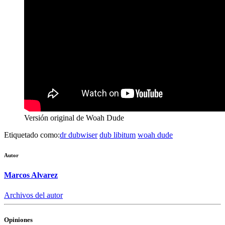
Versión original de Woah Dude
Etiquetado como:
dr dubwiser
dub libitum
woah dude
Autor
Marcos Alvarez
Archivos del autor
Opiniones