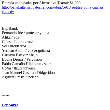
Entrada anticipadas por Alternativa Teatral: $1.000
http://panel.alternativateatral.com/obra75913-reggae-yoga-catarsis-
colectiv
Big Band:
Fernando Irie
/ profesor y guía
Alika
/ voz
Celeste Lauría
/ voz
Sol Ulfeldt
/voz
Yerman Abuin
/ voz & guitarra
Gustavo Estevez
/ bajo
Bocha Drums
/ Percusión
Pablo Camaño Hildmann
/ sitar
CoVa
/ flauta traversa
Juan Manuel Casalia
/ Didgeridoo
Agustín Presta
/ teclado
Autor
Fer Sarza