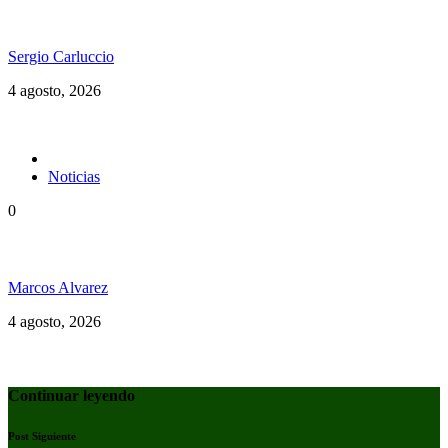
vigencia en el dancehall
Sergio Carluccio
4 agosto, 2026
Noticias
0
La tierra no se vende. No se quema. No se desaloja.
Marcos Alvarez
4 agosto, 2026
Continuar leyendo
Post Siguiente