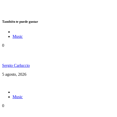
También te puede gustar
Music
0
Floressiendo Reggae presenta «Como Una Luz»
Sergio Carluccio
5 agosto, 2026
Music
0
Konshens estrenó “Yard Man” y reafirma su