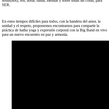
sentir(nos), reír, llorar, bailar, meditar y sobre todas las cosas, para
SER
.
En estos tiempos difíciles para todxs, con la bandera del amor, la
unidad y el respeto, proponemos encontrarnos para compartir la
práctica de hatha yoga y expresión corporal con la
Big Band en vivo
para un nuevo encuentro en paz y armonía.