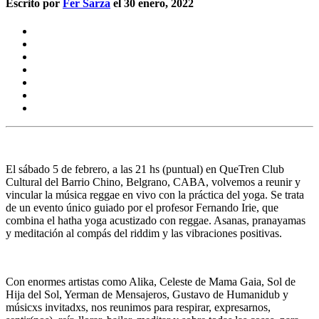
Escrito por
Fer Sarza
el 30 enero, 2022
El
sábado 5 de febrero,
a las 21 hs (puntual) en
QueTren Club
Cultural
del Barrio Chino, Belgrano, CABA, volvemos a reunir y
vincular la música reggae en vivo con la práctica del yoga. Se trata
de un evento único guiado por el profesor
Fernando Irie
, que
combina el hatha yoga acustizado con reggae. Asanas, pranayamas
y meditación al compás del riddim y las vibraciones positivas.
Con enormes artistas como
Alika, Celeste de Mama Gaia, Sol de
Hija del Sol, Yerman de Mensajeros, Gustavo de Humanidub
y
músicxs invitadxs, nos reunimos para respirar, expresarnos,