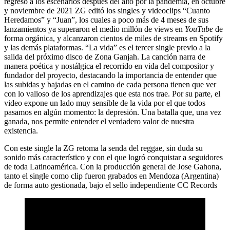
regreso a los escenarios después del alto por la pandemia, en octubre
y noviembre de 2021 ZG editó los singles y videoclips
“Cuanto
Heredamos”
y
“Juan”, los cuales a poco más de 4 meses de sus
lanzamientos ya superaron el medio millón de views en
YouTube
de
forma orgánica, y alcanzaron cientos de miles de streams en Spotify
y las demás plataformas.
“La vida”
es el tercer single previo a la
salida del próximo disco de
Zona Ganjah
. La canción narra de
manera poética y nostálgica el recorrido en vida del compositor y
fundador del proyecto, destacando la importancia de entender que
las subidas y bajadas en el camino de cada persona tienen que ver
con lo valioso de los aprendizajes que esta nos trae. Por su parte, el
video expone un lado muy sensible de la vida por el que todos
pasamos en algún momento: la depresión. Una batalla que, una vez
ganada, nos permite entender el verdadero valor de nuestra
existencia.
Con este single la ZG retoma la senda del reggae, sin duda su
sonido más característico y con el que logró conquistar a seguidores
de toda Latinoamérica.
Con la producción general de Jose Gahona,
tanto el single como clip fueron grabados en Mendoza (Argentina)
de forma auto gestionada, bajo el sello independiente CC Records