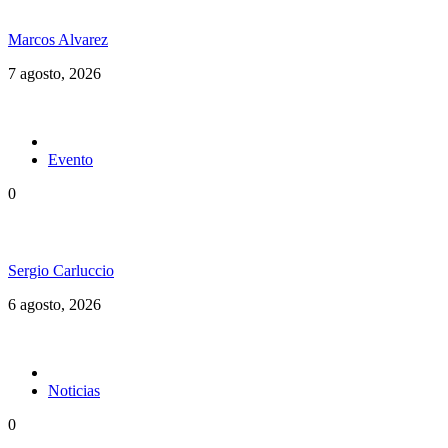
Hubo un instante perfecto entre el ska y el reggae
Marcos Alvarez
7 agosto, 2026
Evento
0
Ms. Lauryn Hill celebra los 30 años de The Score
Sergio Carluccio
6 agosto, 2026
Noticias
0