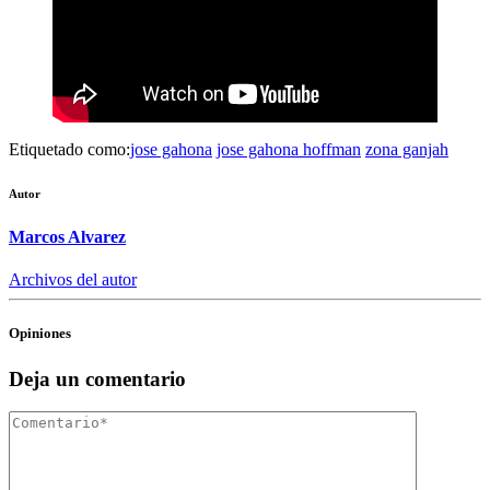
Etiquetado como:
jose gahona
jose gahona hoffman
zona ganjah
Autor
Marcos Alvarez
Archivos del autor
Opiniones
Deja un comentario