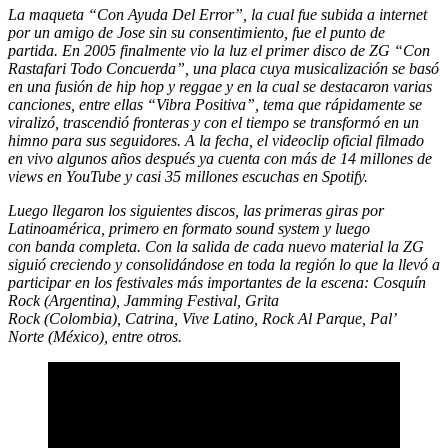
La maqueta
“Con Ayuda Del Error”
, la cual fue subida a internet
por un amigo de Jose sin su consentimiento, fue el punto de
partida.
En 2005 finalmente vio la luz el primer disco de ZG “Con
Rastafari Todo Concuerda”
, una placa cuya musicalización se basó
en una fusión de hip hop y reggae y en la cual se destacaron varias
canciones, entre ellas
“Vibra Positiva”
, tema que rápidamente se
viralizó, trascendió fronteras y con el tiempo se transformó en un
himno para sus seguidores.
A la fecha, el videoclip oficial filmado
en vivo algunos años después ya cuenta con más de 14 millones de
views en YouTube y casi 35 millones escuchas en Spotify.
Luego llegaron los siguientes discos, las
primeras giras por
Latinoamérica
, primero en formato
sound system
y luego
con
banda completa
. Con la salida de cada nuevo material la ZG
siguió creciendo y consolidándose en toda la región lo que la llevó a
participar en los festivales más importantes de la escena:
Cosquín
Rock
(Argentina),
Jamming Festival
,
Grita
Rock
(Colombia),
Catrina
,
Vive Latino
,
Rock Al Parque
,
Pal’
Norte
(México), entre otros.