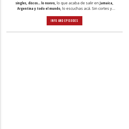
singles, discos... lo nuevo,
lo que acaba de salir en
Jamaica,
Argentina y todo el mundo,
lo escuchas acá. Sin cortes y
conducido por:
Bugs Bunny,
el conejo de la suerte.
INFO AND EPISODES