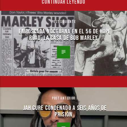
CONTINUAR LEYENDO
POST SIGUIENTE
EMBOSCADA NOCTURNA EN EL 56 DE HOPE
ROAD, LA CASA DE BOB MARLEY
POST ANTERIOR
JAH CURE CONDENADO A SEIS AÑOS DE
PRISIÓN