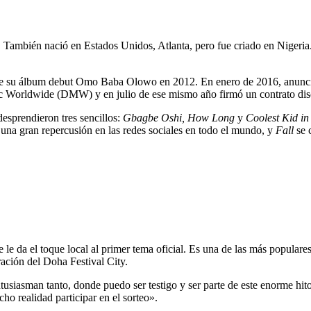
. También nació en Estados Unidos, Atlanta, pero fue criado en Nigeri
 de su álbum debut Omo Baba Olowo en 2012. En enero de 2016, anunció
ic Worldwide (DMW) y en julio de ese mismo año firmó un contrato di
 desprendieron tres sencillos:
Gbagbe Oshi, How Long
y
Coolest Kid in
una gran repercusión en las redes sociales en todo el mundo, y
Fall
se 
 le da el toque local al primer tema oficial. Es una de las más populare
ación del Doha Festival City.
usiasman tanto, donde puedo ser testigo y ser parte de este enorme hito
ho realidad participar en el sorteo».