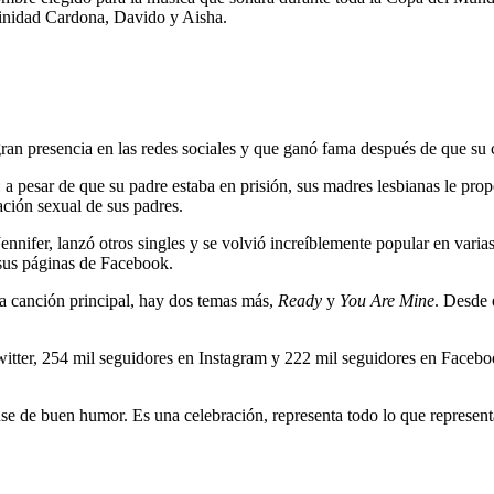
rinidad Cardona, Davido y Aisha.
an presencia en las redes sociales y que ganó fama después de que su
a pesar de que su padre estaba en prisión, sus madres lesbianas le pro
ación sexual de sus padres.
Jennifer, lanzó otros singles y se volvió increíblemente popular en va
sus páginas de Facebook.
a canción principal, hay dos temas más,
Ready
y
You Are Mine
. Desde 
 Twitter, 254 mil seguidores en Instagram y 222 mil seguidores en Face
e de buen humor. Es una celebración, representa todo lo que represen