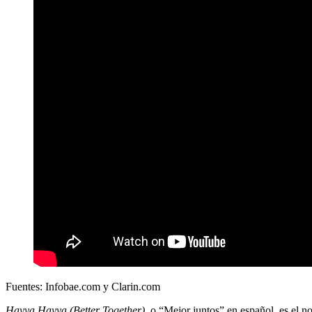
Fuentes: Infobae.com y Clarin.com
Hayya Hayya (Better Together)
, o “Mejor juntos” en español
, es el 