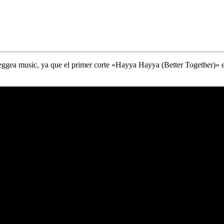
eggea music, ya que el primer corte «
Hayya Hayya (Better Together)
» 