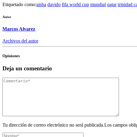
Etiquetado como:
aisha
davido
fifa world cup
mundial
qatar
trinidad 
Autor
Marcos Alvarez
Archivos del autor
Opiniones
Deja un comentario
Tu dirección de correo electrónico no será publicada.Los campos obli