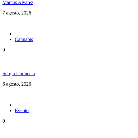
Marcos Alvarez
7 agosto, 2026
Cannabis
0
Brasil en una nueva etapa del Cannabis Medicinal
Sergio Carluccio
6 agosto, 2026
Evento
0
Ms. Lauryn Hill celebra los 30 años de The Score