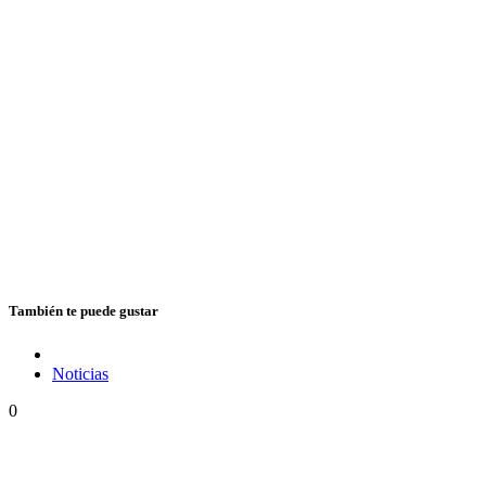
También te puede gustar
Noticias
0
Hubo un instante perfecto entre el ska y el reggae